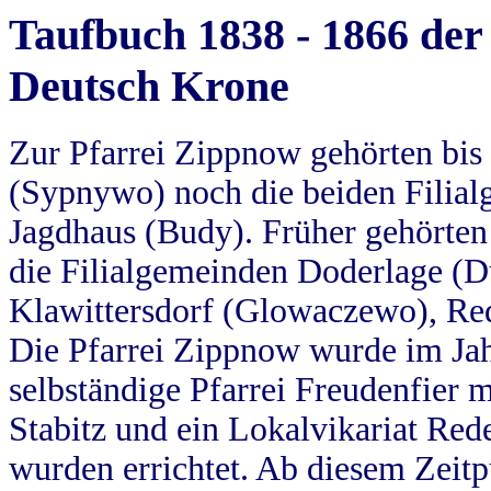
Taufbuch 1838 - 1866 der
Deutsch Krone
Zur Pfarrei Zippnow gehörten bi
(Sypnywo) noch die beiden Filial
Jagdhaus (Budy). Früher gehörten 
die Filialgemeinden Doderlage (D
Klawittersdorf (Glowaczewo), Red
Die Pfarrei Zippnow wurde im Jah
selbständige Pfarrei Freudenfier m
Stabitz und ein Lokalvikariat Red
wurden errichtet. Ab diesem Zeitp