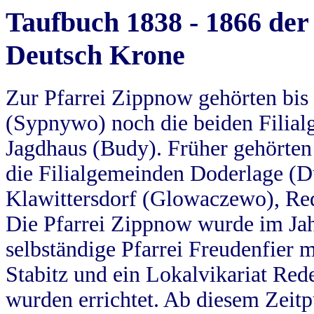
Taufbuch 1838 - 1866 der
Deutsch Krone
Zur Pfarrei Zippnow gehörten bi
(Sypnywo) noch die beiden Filial
Jagdhaus (Budy). Früher gehörten 
die Filialgemeinden Doderlage (D
Klawittersdorf (Glowaczewo), Red
Die Pfarrei Zippnow wurde im Jah
selbständige Pfarrei Freudenfier m
Stabitz und ein Lokalvikariat Red
wurden errichtet. Ab diesem Zeitp