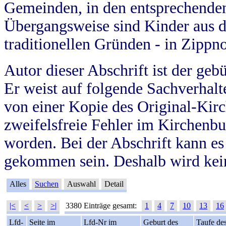
Gemeinden, in den entsprechende
Übergangsweise sind Kinder aus 
traditionellen Gründen - in Zippn
Autor dieser Abschrift ist der geb
Er weist auf folgende Sachverhalte
von einer Kopie des Original-Kirc
zweifelsfreie Fehler im Kirchenbuc
worden. Bei der Abschrift kann e
gekommen sein. Deshalb wird kein
Alles
Suchen
Auswahl
Detail
|<
<
>
>|
3380 Einträge gesamt:
1
4
7
10
13
16
Lfd-
Seite im
Lfd-Nr im
Geburt des
Taufe de