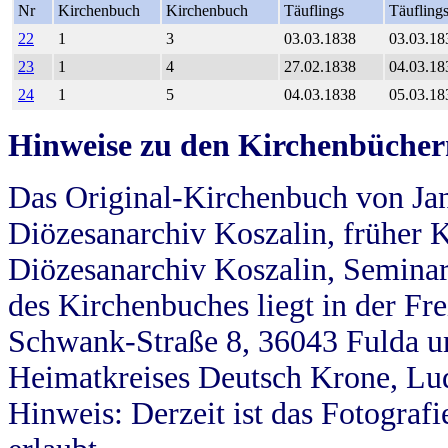
Nr
Kirchenbuch
Kirchenbuch
Täuflings
Täufling
22
1
3
03.03.1838
03.03.18
23
1
4
27.02.1838
04.03.18
24
1
5
04.03.1838
05.03.18
Hinweise zu den Kirchenbücher
Das Original-Kirchenbuch von Jan
Diözesanarchiv Koszalin, früher Kö
Diözesanarchiv Koszalin, Seminar
des Kirchenbuches liegt in der Fr
Schwank-Straße 8, 36043 Fulda u
Heimatkreises Deutsch Krone, Lu
Hinweis: Derzeit ist das Fotograf