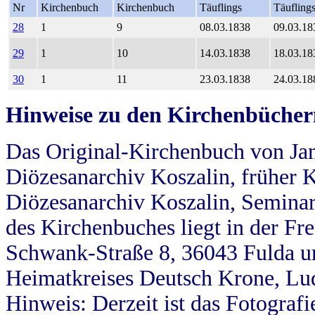
Nr
Kirchenbuch
Kirchenbuch
Täuflings
Täufling
28
1
9
08.03.1838
09.03.18
29
1
10
14.03.1838
18.03.18
30
1
11
23.03.1838
24.03.18
Hinweise zu den Kirchenbücher
Das Original-Kirchenbuch von Jan
Diözesanarchiv Koszalin, früher Kö
Diözesanarchiv Koszalin, Seminar
des Kirchenbuches liegt in der Fr
Schwank-Straße 8, 36043 Fulda u
Heimatkreises Deutsch Krone, Lu
Hinweis: Derzeit ist das Fotograf