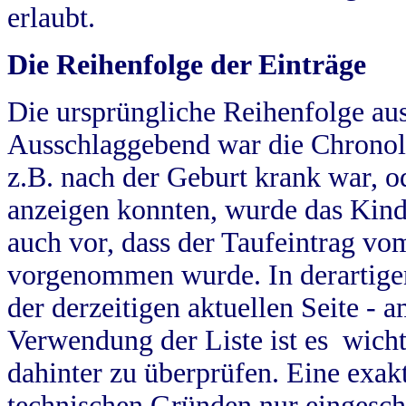
erlaubt.
Die Reihenfolge der Einträge
Die ursprüngliche Reihenfolge au
Ausschlaggebend war die Chronol
z.B. nach der Geburt krank war, od
anzeigen konnten, wurde das Kind
auch vor, dass der Taufeintrag vo
vorgenommen wurde. In derartigen
der derzeitigen aktuellen Seite -
Verwendung der Liste ist es wich
dahinter zu überprüfen. Eine exa
technischen Gründen nur eingesch