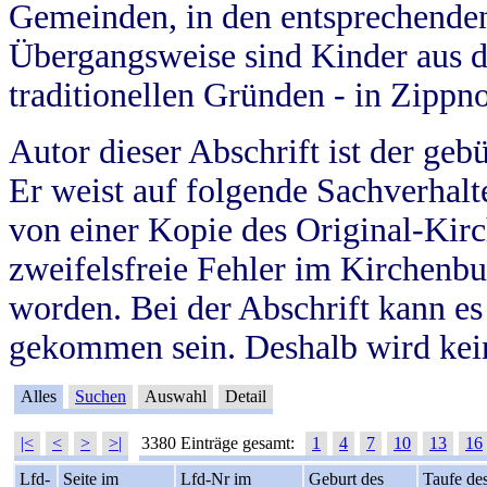
Gemeinden, in den entsprechende
Übergangsweise sind Kinder aus 
traditionellen Gründen - in Zippn
Autor dieser Abschrift ist der geb
Er weist auf folgende Sachverhalte
von einer Kopie des Original-Kirc
zweifelsfreie Fehler im Kirchenbuc
worden. Bei der Abschrift kann e
gekommen sein. Deshalb wird kein
Alles
Suchen
Auswahl
Detail
|<
<
>
>|
3380 Einträge gesamt:
1
4
7
10
13
16
Lfd-
Seite im
Lfd-Nr im
Geburt des
Taufe de