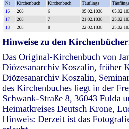
Nr
Kirchenbuch
Kirchenbuch
Täuflings
Täufling
16
268
6
05.02.1838
05.02.18
17
268
7
21.02.1838
25.02.18
18
268
8
22.02.1838
25.02.18
Hinweise zu den Kirchenbücher
Das Original-Kirchenbuch von Jan
Diözesanarchiv Koszalin, früher Kö
Diözesanarchiv Koszalin, Seminar
des Kirchenbuches liegt in der Fr
Schwank-Straße 8, 36043 Fulda u
Heimatkreises Deutsch Krone, Lu
Hinweis: Derzeit ist das Fotograf