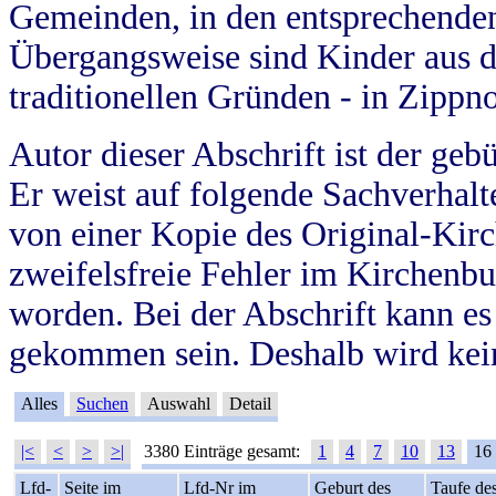
Gemeinden, in den entsprechende
Übergangsweise sind Kinder aus 
traditionellen Gründen - in Zippn
Autor dieser Abschrift ist der geb
Er weist auf folgende Sachverhalte
von einer Kopie des Original-Kirc
zweifelsfreie Fehler im Kirchenbuc
worden. Bei der Abschrift kann e
gekommen sein. Deshalb wird kein
Alles
Suchen
Auswahl
Detail
|<
<
>
>|
3380 Einträge gesamt:
1
4
7
10
13
16
Lfd-
Seite im
Lfd-Nr im
Geburt des
Taufe de