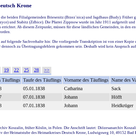
Deutsch Krone
ie beiden Filialgemeinden Briesenitz (Brzez`nica) und Jagdhaus (Budy). Früher g
yce) und Stabitz (Zdbice). Die Pfarrei Zippnow wurde im Jahr 1911 aufgeteilt und e
en errichtet. Ab diesem Zeitpunkt, müssen für diese ländlichen Gemeinden, in den
worden.
 auf folgende Sachverhalte hin: Die vorliegende Transkription ist von einer Kopie 
aber dennoch zu Übertragungsfehlern gekommen sein. Deshalb wird kein Anspruch auf 
19
22
25
28
>>
 Täuflings
Taufe des Täuflings
Vorname des Täuflings
Name des Va
8
05.01.1838
Catharina
Sack
7
07.01.1838
Johann
Höfft
8
07.01.1838
Johann
Heidkrüger
iv Koszalin, früher Köslin, in Polen. Die Anschrift lautet: Diözesanarchiv Koszal
v der Heimatstube des Heimatkreises Deutsch Krone, Ludwigsweg 10, 49152 Bad Ess