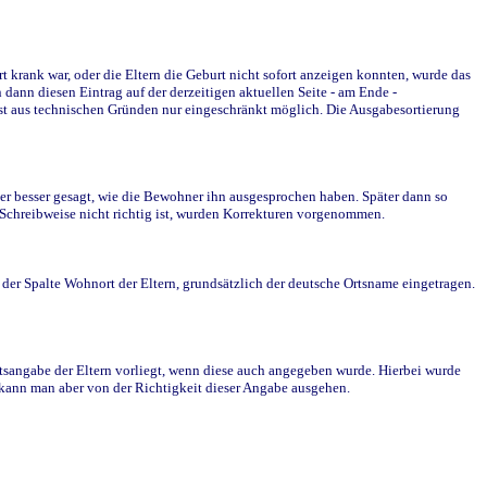
krank war, oder die Eltern die Geburt nicht sofort anzeigen konnten, wurde das
ann diesen Eintrag auf der derzeitigen aktuellen Seite - am Ende -
st aus technischen Gründen nur eingeschränkt möglich. Die Ausgabesortierung
r besser gesagt, wie die Bewohner ihn ausgesprochen haben. Später dann so
e Schreibweise nicht richtig ist, wurden Korrekturen vorgenommen.
r Spalte Wohnort der Eltern, grundsätzlich der deutsche Ortsname eingetragen.
rtsangabe der Eltern vorliegt, wenn diese auch angegeben wurde. Hierbei wurde
d kann man aber von der Richtigkeit dieser Angabe ausgehen.