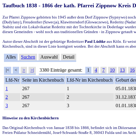
Taufbuch 1838 - 1866 der kath. Pfarrei Zippnow Kreis 
Zur Pfarrei Zippnow gehörten bis 1945 außer dem Dorf Zippnow (Sypnywo) noch d
(Dudylany), Freudenfier (Szwecja), Klawittersdorf (Glowaczewo), Rederitz (Nadarz
Stabitz und ein Lokalvikariat Rederitz mit der Tochterkirche in Doderlage wurd
diesen Gemeinden - wohl noch aus traditionellen Gründen - in Zippnow getauft 
Autor dieser Abschrift ist der gebürtige Rederitzer
Paul Lüdtke
aus Köln. Er weist
Kirchenbuch, sind in dieser Liste korrigiert worden. Bei der Abschrift kann es 
Alles
Suchen
Auswahl
Detail
|<
<
>
>|
3380 Einträge gesamt:
1
4
7
10
13
16
Lfd-Nr
Seite im Kirchenbuch
Lfd-Nr im Kirchenbuch
Geburt des
1
267
1
05.01.183
2
267
2
31.12.183
3
267
3
01.01.183
Hinweise zu den Kirchenbüchern
Das Original-Kirchenbuch von Januar 1838 bis 1866, befindet sich im Diözesanarch
Freien Prälatur Schneidemühl, Josef-Schwank-Straße 8, 36043 Fulda und im Archi