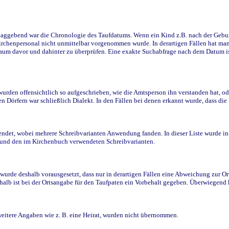
ggebend war die Chronologie des Taufdatums. Wenn ein Kind z.B. nach der Geburt 
rchenpersonal nicht unmittelbar vorgenommen wurde. In derartigen Fällen hat man d
raum davor und dahinter zu überprüfen. Eine exakte Suchabfrage nach dem Datum i
den offensichtlich so aufgeschrieben, wie die Amtsperson ihn verstanden hat, ode
n Dörfern war schließlich Dialekt. In den Fällen bei denen erkannt wurde, dass di
t, wobei mehrere Schreibvarianten Anwendung fanden. In dieser Liste wurde in de
n und den im Kirchenbuch verwendeten Schreibvarianten.
wurde deshalb vorausgesetzt, dass nur in derartigen Fällen eine Abweichung zur O
eshalb ist bei der Ortsangabe für den Taufpaten ein Vorbehalt gegeben. Überwiegen
weitere Angaben wie z. B. eine Heirat, wurden nicht übernommen.