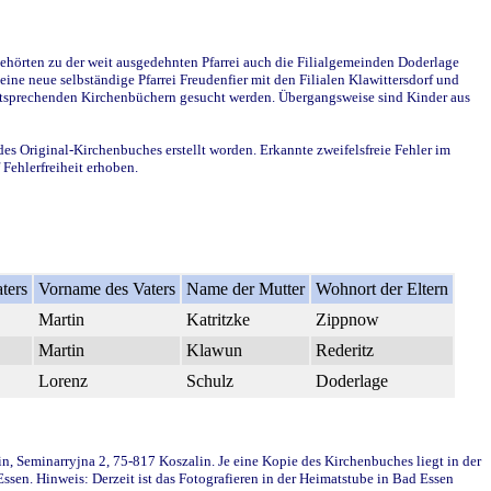
ehörten zu der weit ausgedehnten Pfarrei auch die Filialgemeinden Doderlage
ine neue selbständige Pfarrei Freudenfier mit den Filialen Klawittersdorf und
 entsprechenden Kirchenbüchern gesucht werden. Übergangsweise sind Kinder aus
des Original-Kirchenbuches erstellt worden. Erkannte zweifelsfreie Fehler im
Fehlerfreiheit erhoben.
ters
Vorname des Vaters
Name der Mutter
Wohnort der Eltern
Martin
Katritzke
Zippnow
Martin
Klawun
Rederitz
Lorenz
Schulz
Doderlage
in, Seminarryjna 2, 75-817 Koszalin. Je eine Kopie des Kirchenbuches liegt in der
en. Hinweis: Derzeit ist das Fotografieren in der Heimatstube in Bad Essen