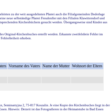
ehörten zu der weit ausgedehnten Pfarrei auch die Filialgemeinden Doderlage
ine neue selbständige Pfarrei Freudenfier mit den Filialen Klawittersdorf und
 entsprechenden Kirchenbüchern gesucht werden. Übergangsweise sind Kinder aus
des Original-Kirchenbuches erstellt worden. Erkannte zweifelsfreie Fehler im
Fehlerfreiheit erhoben.
ters
Vorname des Vaters
Name der Mutter
Wohnort der Eltern
in, Seminarryjna 2, 75-817 Koszalin. Je eine Kopie des Kirchenbuches liegt in der
en. Hinweis: Derzeit ist das Fotografieren in der Heimatstube in Bad Essen