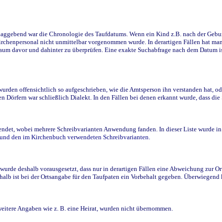
ggebend war die Chronologie des Taufdatums. Wenn ein Kind z.B. nach der Geburt 
rchenpersonal nicht unmittelbar vorgenommen wurde. In derartigen Fällen hat man d
raum davor und dahinter zu überprüfen. Eine exakte Suchabfrage nach dem Datum i
den offensichtlich so aufgeschrieben, wie die Amtsperson ihn verstanden hat, ode
n Dörfern war schließlich Dialekt. In den Fällen bei denen erkannt wurde, dass di
t, wobei mehrere Schreibvarianten Anwendung fanden. In dieser Liste wurde in de
n und den im Kirchenbuch verwendeten Schreibvarianten.
wurde deshalb vorausgesetzt, dass nur in derartigen Fällen eine Abweichung zur O
eshalb ist bei der Ortsangabe für den Taufpaten ein Vorbehalt gegeben. Überwiegen
weitere Angaben wie z. B. eine Heirat, wurden nicht übernommen.