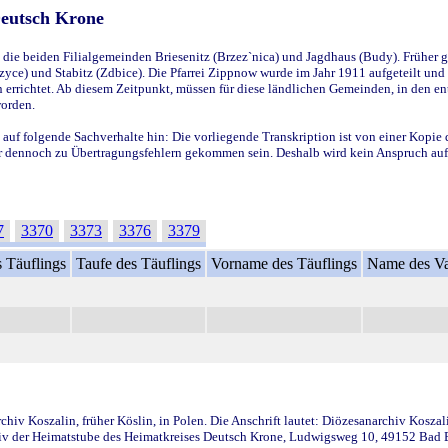
Deutsch Krone
ie beiden Filialgemeinden Briesenitz (Brzez`nica) und Jagdhaus (Budy). Früher g
yce) und Stabitz (Zdbice). Die Pfarrei Zippnow wurde im Jahr 1911 aufgeteilt und e
en errichtet. Ab diesem Zeitpunkt, müssen für diese ländlichen Gemeinden, in den
worden.
 auf folgende Sachverhalte hin: Die vorliegende Transkription ist von einer Kopie 
aber dennoch zu Übertragungsfehlern gekommen sein. Deshalb wird kein Anspruch auf 
7
3370
3373
3376
3379
 Täuflings
Taufe des Täuflings
Vorname des Täuflings
Name des Va
iv Koszalin, früher Köslin, in Polen. Die Anschrift lautet: Diözesanarchiv Koszal
v der Heimatstube des Heimatkreises Deutsch Krone, Ludwigsweg 10, 49152 Bad Ess