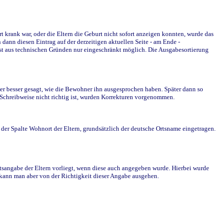
krank war, oder die Eltern die Geburt nicht sofort anzeigen konnten, wurde das
ann diesen Eintrag auf der derzeitigen aktuellen Seite - am Ende -
st aus technischen Gründen nur eingeschränkt möglich. Die Ausgabesortierung
r besser gesagt, wie die Bewohner ihn ausgesprochen haben. Später dann so
e Schreibweise nicht richtig ist, wurden Korrekturen vorgenommen.
r Spalte Wohnort der Eltern, grundsätzlich der deutsche Ortsname eingetragen.
rtsangabe der Eltern vorliegt, wenn diese auch angegeben wurde. Hierbei wurde
d kann man aber von der Richtigkeit dieser Angabe ausgehen.