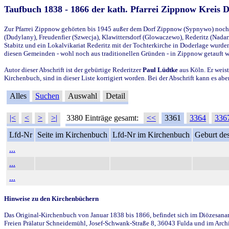
Taufbuch 1838 - 1866 der kath. Pfarrei Zippnow Kreis 
Zur Pfarrei Zippnow gehörten bis 1945 außer dem Dorf Zippnow (Sypnywo) noch d
(Dudylany), Freudenfier (Szwecja), Klawittersdorf (Glowaczewo), Rederitz (Nadarz
Stabitz und ein Lokalvikariat Rederitz mit der Tochterkirche in Doderlage wurd
diesen Gemeinden - wohl noch aus traditionellen Gründen - in Zippnow getauft 
Autor dieser Abschrift ist der gebürtige Rederitzer
Paul Lüdtke
aus Köln. Er weist
Kirchenbuch, sind in dieser Liste korrigiert worden. Bei der Abschrift kann es 
Alles
Suchen
Auswahl
Detail
|<
<
>
>|
3380 Einträge gesamt:
<<
3361
3364
336
Lfd-Nr
Seite im Kirchenbuch
Lfd-Nr im Kirchenbuch
Geburt des
...
...
...
Hinweise zu den Kirchenbüchern
Das Original-Kirchenbuch von Januar 1838 bis 1866, befindet sich im Diözesanarch
Freien Prälatur Schneidemühl, Josef-Schwank-Straße 8, 36043 Fulda und im Archi