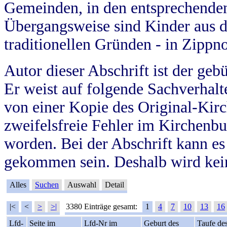
Gemeinden, in den entsprechende
Übergangsweise sind Kinder aus 
traditionellen Gründen - in Zippn
Autor dieser Abschrift ist der geb
Er weist auf folgende Sachverhalte
von einer Kopie des Original-Kirc
zweifelsfreie Fehler im Kirchenbuc
worden. Bei der Abschrift kann e
gekommen sein. Deshalb wird kein
Alles
Suchen
Auswahl
Detail
|<
<
>
>|
3380 Einträge gesamt:
1
4
7
10
13
16
Lfd-
Seite im
Lfd-Nr im
Geburt des
Taufe de