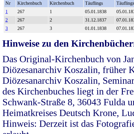
Nr
Kirchenbuch
Kirchenbuch
Täuflings
Täufling
1
267
1
05.01.1838
05.01.18
2
267
2
31.12.1837
07.01.18
3
267
3
01.01.1838
07.01.18
Hinweise zu den Kirchenbücher
Das Original-Kirchenbuch von Jan
Diözesanarchiv Koszalin, früher Kö
Diözesanarchiv Koszalin, Seminar
des Kirchenbuches liegt in der Fr
Schwank-Straße 8, 36043 Fulda u
Heimatkreises Deutsch Krone, Lu
Hinweis: Derzeit ist das Fotograf