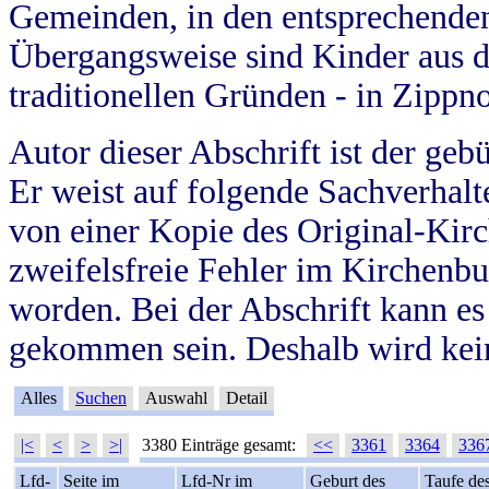
Gemeinden, in den entsprechende
Übergangsweise sind Kinder aus 
traditionellen Gründen - in Zippn
Autor dieser Abschrift ist der geb
Er weist auf folgende Sachverhalte
von einer Kopie des Original-Kirc
zweifelsfreie Fehler im Kirchenbuc
worden. Bei der Abschrift kann e
gekommen sein. Deshalb wird kein
Alles
Suchen
Auswahl
Detail
|<
<
>
>|
3380 Einträge gesamt:
<<
3361
3364
336
Lfd-
Seite im
Lfd-Nr im
Geburt des
Taufe de