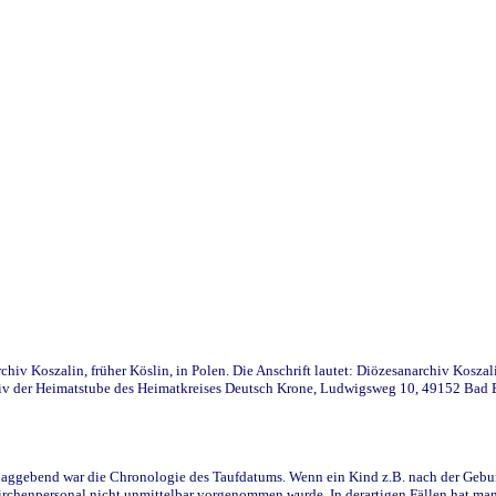
iv Koszalin, früher Köslin, in Polen. Die Anschrift lautet: Diözesanarchiv Koszal
v der Heimatstube des Heimatkreises Deutsch Krone, Ludwigsweg 10, 49152 Bad Ess
ggebend war die Chronologie des Taufdatums. Wenn ein Kind z.B. nach der Geburt 
rchenpersonal nicht unmittelbar vorgenommen wurde. In derartigen Fällen hat man d