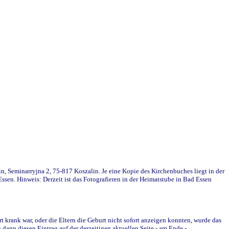
in, Seminarryjna 2, 75-817 Koszalin. Je eine Kopie des Kirchenbuches liegt in der
en. Hinweis: Derzeit ist das Fotografieren in der Heimatstube in Bad Essen
krank war, oder die Eltern die Geburt nicht sofort anzeigen konnten, wurde das
ann diesen Eintrag auf der derzeitigen aktuellen Seite - am Ende -