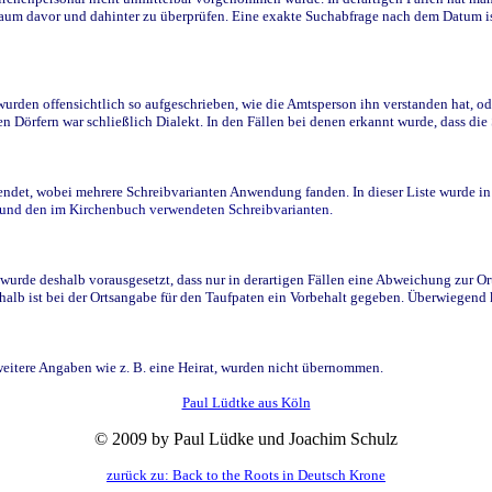
raum davor und dahinter zu überprüfen. Eine exakte Suchabfrage nach dem Datum i
den offensichtlich so aufgeschrieben, wie die Amtsperson ihn verstanden hat, ode
n Dörfern war schließlich Dialekt. In den Fällen bei denen erkannt wurde, dass di
t, wobei mehrere Schreibvarianten Anwendung fanden. In dieser Liste wurde in de
n und den im Kirchenbuch verwendeten Schreibvarianten.
wurde deshalb vorausgesetzt, dass nur in derartigen Fällen eine Abweichung zur O
eshalb ist bei der Ortsangabe für den Taufpaten ein Vorbehalt gegeben. Überwiegen
weitere Angaben wie z. B. eine Heirat, wurden nicht übernommen.
Paul Lüdtke aus Köln
© 2009 by Paul Lüdke und Joachim Schulz
zurück zu: Back to the Roots in Deutsch Krone