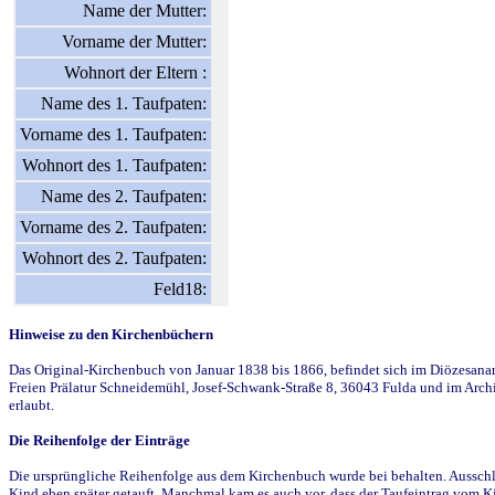
Name der Mutter:
Vorname der Mutter:
Wohnort der Eltern :
Name des 1. Taufpaten:
Vorname des 1. Taufpaten:
Wohnort des 1. Taufpaten:
Name des 2. Taufpaten:
Vorname des 2. Taufpaten:
Wohnort des 2. Taufpaten:
Feld18:
Hinweise zu den Kirchenbüchern
Das Original-Kirchenbuch von Januar 1838 bis 1866, befindet sich im Diözesanarch
Freien Prälatur Schneidemühl, Josef-Schwank-Straße 8, 36043 Fulda und im Archi
erlaubt.
Die Reihenfolge der Einträge
Die ursprüngliche Reihenfolge aus dem Kirchenbuch wurde bei behalten. Ausschla
Kind eben später getauft. Manchmal kam es auch vor, dass der Taufeintrag vom Ki