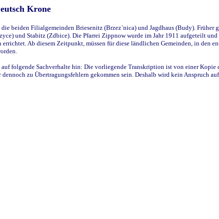
Deutsch Krone
ie beiden Filialgemeinden Briesenitz (Brzez`nica) und Jagdhaus (Budy). Früher g
yce) und Stabitz (Zdbice). Die Pfarrei Zippnow wurde im Jahr 1911 aufgeteilt und e
en errichtet. Ab diesem Zeitpunkt, müssen für diese ländlichen Gemeinden, in den
worden.
 auf folgende Sachverhalte hin: Die vorliegende Transkription ist von einer Kopie 
aber dennoch zu Übertragungsfehlern gekommen sein. Deshalb wird kein Anspruch auf 