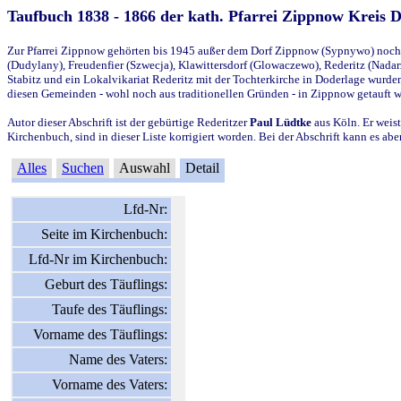
Taufbuch 1838 - 1866 der kath. Pfarrei Zippnow Kreis 
Zur Pfarrei Zippnow gehörten bis 1945 außer dem Dorf Zippnow (Sypnywo) noch d
(Dudylany), Freudenfier (Szwecja), Klawittersdorf (Glowaczewo), Rederitz (Nadarz
Stabitz und ein Lokalvikariat Rederitz mit der Tochterkirche in Doderlage wurd
diesen Gemeinden - wohl noch aus traditionellen Gründen - in Zippnow getauft 
Autor dieser Abschrift ist der gebürtige Rederitzer
Paul Lüdtke
aus Köln. Er weist
Kirchenbuch, sind in dieser Liste korrigiert worden. Bei der Abschrift kann es 
Alles
Suchen
Auswahl
Detail
Lfd-Nr:
Seite im Kirchenbuch:
Lfd-Nr im Kirchenbuch:
Geburt des Täuflings:
Taufe des Täuflings:
Vorname des Täuflings:
Name des Vaters:
Vorname des Vaters: