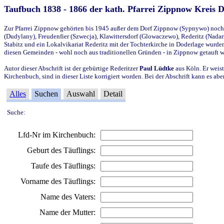
Taufbuch 1838 - 1866 der kath. Pfarrei Zippnow Kreis 
Zur Pfarrei Zippnow gehörten bis 1945 außer dem Dorf Zippnow (Sypnywo) noch d
(Dudylany), Freudenfier (Szwecja), Klawittersdorf (Glowaczewo), Rederitz (Nadarz
Stabitz und ein Lokalvikariat Rederitz mit der Tochterkirche in Doderlage wurd
diesen Gemeinden - wohl noch aus traditionellen Gründen - in Zippnow getauft 
Autor dieser Abschrift ist der gebürtige Rederitzer
Paul Lüdtke
aus Köln. Er weist
Kirchenbuch, sind in dieser Liste korrigiert worden. Bei der Abschrift kann es 
Alles
Suchen
Auswahl
Detail
Suche:
Lfd-Nr im Kirchenbuch:
Geburt des Täuflings:
Taufe des Täuflings:
Vorname des Täuflings:
Name des Vaters:
Name der Mutter: