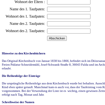
Wohnort der Eltern :
Name des 1. Taufpaten:
Wohnort des 1. Taufpaten:
Name des 2. Taufpaten:
Wohnort des 2. Taufpaten:
Hinweise zu den Kirchenbüchern
Das Original-Kirchenbuch von Januar 1838 bis 1866, befindet sich im Diözesanarch
Freien Prälatur Schneidemühl, Josef-Schwank-Straße 8, 36043 Fulda und im Archi
erlaubt.
Die Reihenfolge der Einträge
Die ursprüngliche Reihenfolge aus dem Kirchenbuch wurde bei behalten. Ausschla
Kind eben später getauft. Manchmal kam es auch vor, dass der Taufeintrag vom Ki
vorgenommen. Bei der Verwendung der Liste ist es wichtig, einen gewissen Zeit
erfolgt nach Tag, Monat und Jahr.
Schreibweise der Namen