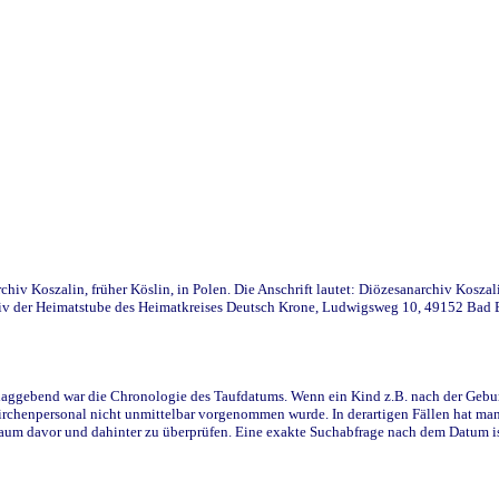
iv Koszalin, früher Köslin, in Polen. Die Anschrift lautet: Diözesanarchiv Koszal
v der Heimatstube des Heimatkreises Deutsch Krone, Ludwigsweg 10, 49152 Bad Ess
ggebend war die Chronologie des Taufdatums. Wenn ein Kind z.B. nach der Geburt 
rchenpersonal nicht unmittelbar vorgenommen wurde. In derartigen Fällen hat man d
raum davor und dahinter zu überprüfen. Eine exakte Suchabfrage nach dem Datum i