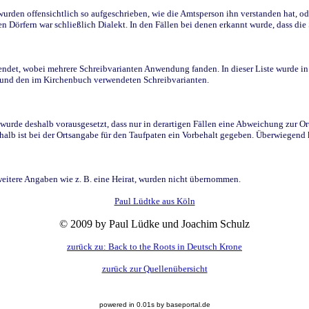
den offensichtlich so aufgeschrieben, wie die Amtsperson ihn verstanden hat, ode
n Dörfern war schließlich Dialekt. In den Fällen bei denen erkannt wurde, dass di
t, wobei mehrere Schreibvarianten Anwendung fanden. In dieser Liste wurde in de
n und den im Kirchenbuch verwendeten Schreibvarianten.
wurde deshalb vorausgesetzt, dass nur in derartigen Fällen eine Abweichung zur O
eshalb ist bei der Ortsangabe für den Taufpaten ein Vorbehalt gegeben. Überwiegen
weitere Angaben wie z. B. eine Heirat, wurden nicht übernommen.
Paul Lüdtke aus Köln
© 2009 by Paul Lüdke und Joachim Schulz
zurück zu: Back to the Roots in Deutsch Krone
zurück zur Quellenübersicht
powered in 0.01s by baseportal.de