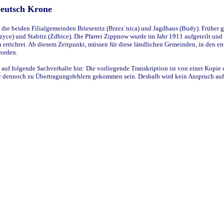
Deutsch Krone
ie beiden Filialgemeinden Briesenitz (Brzez`nica) und Jagdhaus (Budy). Früher g
yce) und Stabitz (Zdbice). Die Pfarrei Zippnow wurde im Jahr 1911 aufgeteilt und e
en errichtet. Ab diesem Zeitpunkt, müssen für diese ländlichen Gemeinden, in den
worden.
 auf folgende Sachverhalte hin: Die vorliegende Transkription ist von einer Kopie 
aber dennoch zu Übertragungsfehlern gekommen sein. Deshalb wird kein Anspruch auf 