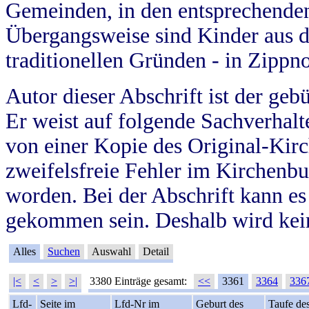
Gemeinden, in den entsprechende
Übergangsweise sind Kinder aus 
traditionellen Gründen - in Zippn
Autor dieser Abschrift ist der geb
Er weist auf folgende Sachverhalte
von einer Kopie des Original-Kirc
zweifelsfreie Fehler im Kirchenbuc
worden. Bei der Abschrift kann e
gekommen sein. Deshalb wird kein
Alles
Suchen
Auswahl
Detail
|<
<
>
>|
3380 Einträge gesamt:
<<
3361
3364
336
Lfd-
Seite im
Lfd-Nr im
Geburt des
Taufe de