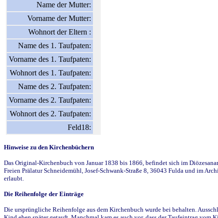
Name der Mutter:
Vorname der Mutter:
Wohnort der Eltern :
Name des 1. Taufpaten:
Vorname des 1. Taufpaten:
Wohnort des 1. Taufpaten:
Name des 2. Taufpaten:
Vorname des 2. Taufpaten:
Wohnort des 2. Taufpaten:
Feld18:
Hinweise zu den Kirchenbüchern
Das Original-Kirchenbuch von Januar 1838 bis 1866, befindet sich im Diözesanarch
Freien Prälatur Schneidemühl, Josef-Schwank-Straße 8, 36043 Fulda und im Archi
erlaubt.
Die Reihenfolge der Einträge
Die ursprüngliche Reihenfolge aus dem Kirchenbuch wurde bei behalten. Ausschla
Kind eben später getauft. Manchmal kam es auch vor, dass der Taufeintrag vom Ki