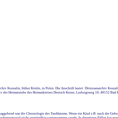
iv Koszalin, früher Köslin, in Polen. Die Anschrift lautet: Diözesanarchiv Koszal
v der Heimatstube des Heimatkreises Deutsch Krone, Ludwigsweg 10, 49152 Bad Ess
ggebend war die Chronologie des Taufdatums. Wenn ein Kind z.B. nach der Geburt 
rchenpersonal nicht unmittelbar vorgenommen wurde. In derartigen Fällen hat man d