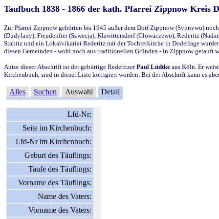
Taufbuch 1838 - 1866 der kath. Pfarrei Zippnow Kreis 
Zur Pfarrei Zippnow gehörten bis 1945 außer dem Dorf Zippnow (Sypnywo) noch d
(Dudylany), Freudenfier (Szwecja), Klawittersdorf (Glowaczewo), Rederitz (Nadarz
Stabitz und ein Lokalvikariat Rederitz mit der Tochterkirche in Doderlage wurd
diesen Gemeinden - wohl noch aus traditionellen Gründen - in Zippnow getauft 
Autor dieser Abschrift ist der gebürtige Rederitzer
Paul Lüdtke
aus Köln. Er weist
Kirchenbuch, sind in dieser Liste korrigiert worden. Bei der Abschrift kann es 
Alles
Suchen
Auswahl
Detail
Lfd-Nr:
Seite im Kirchenbuch:
Lfd-Nr im Kirchenbuch:
Geburt des Täuflings:
Taufe des Täuflings:
Vorname des Täuflings:
Name des Vaters:
Vorname des Vaters: