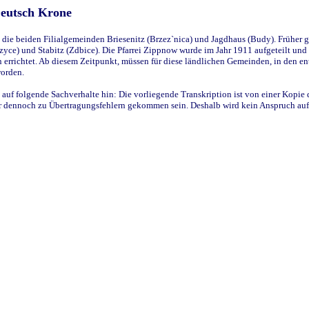
Deutsch Krone
ie beiden Filialgemeinden Briesenitz (Brzez`nica) und Jagdhaus (Budy). Früher g
yce) und Stabitz (Zdbice). Die Pfarrei Zippnow wurde im Jahr 1911 aufgeteilt und e
en errichtet. Ab diesem Zeitpunkt, müssen für diese ländlichen Gemeinden, in den
worden.
 auf folgende Sachverhalte hin: Die vorliegende Transkription ist von einer Kopie 
aber dennoch zu Übertragungsfehlern gekommen sein. Deshalb wird kein Anspruch auf 