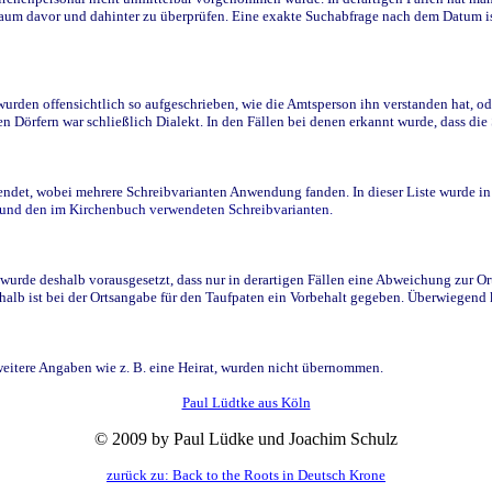
raum davor und dahinter zu überprüfen. Eine exakte Suchabfrage nach dem Datum i
den offensichtlich so aufgeschrieben, wie die Amtsperson ihn verstanden hat, ode
n Dörfern war schließlich Dialekt. In den Fällen bei denen erkannt wurde, dass di
t, wobei mehrere Schreibvarianten Anwendung fanden. In dieser Liste wurde in de
n und den im Kirchenbuch verwendeten Schreibvarianten.
wurde deshalb vorausgesetzt, dass nur in derartigen Fällen eine Abweichung zur O
eshalb ist bei der Ortsangabe für den Taufpaten ein Vorbehalt gegeben. Überwiegen
weitere Angaben wie z. B. eine Heirat, wurden nicht übernommen.
Paul Lüdtke aus Köln
© 2009 by Paul Lüdke und Joachim Schulz
zurück zu: Back to the Roots in Deutsch Krone