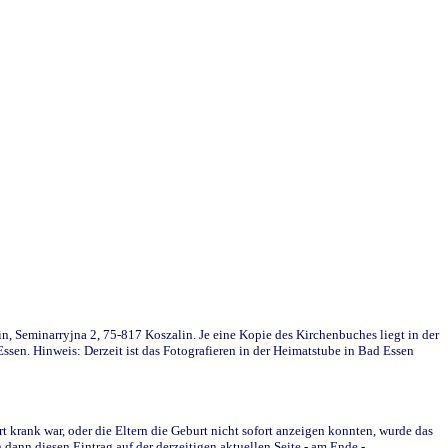
in, Seminarryjna 2, 75-817 Koszalin. Je eine Kopie des Kirchenbuches liegt in der
en. Hinweis: Derzeit ist das Fotografieren in der Heimatstube in Bad Essen
krank war, oder die Eltern die Geburt nicht sofort anzeigen konnten, wurde das
ann diesen Eintrag auf der derzeitigen aktuellen Seite - am Ende -