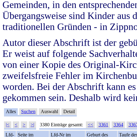
Gemeinden, in den entsprechende
Übergangsweise sind Kinder aus 
traditionellen Gründen - in Zippn
Autor dieser Abschrift ist der geb
Er weist auf folgende Sachverhalte
von einer Kopie des Original-Kirc
zweifelsfreie Fehler im Kirchenbuc
worden. Bei der Abschrift kann e
gekommen sein. Deshalb wird kein
Alles
Suchen
Auswahl
Detail
|<
<
>
>|
3380 Einträge gesamt:
<<
3361
3364
336
Lfd-
Seite im
Lfd-Nr im
Geburt des
Taufe de