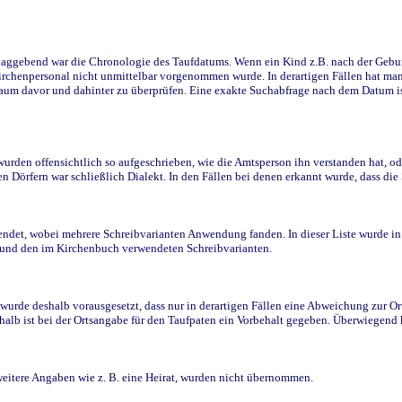
ggebend war die Chronologie des Taufdatums. Wenn ein Kind z.B. nach der Geburt 
rchenpersonal nicht unmittelbar vorgenommen wurde. In derartigen Fällen hat man d
raum davor und dahinter zu überprüfen. Eine exakte Suchabfrage nach dem Datum i
den offensichtlich so aufgeschrieben, wie die Amtsperson ihn verstanden hat, ode
n Dörfern war schließlich Dialekt. In den Fällen bei denen erkannt wurde, dass di
t, wobei mehrere Schreibvarianten Anwendung fanden. In dieser Liste wurde in de
n und den im Kirchenbuch verwendeten Schreibvarianten.
wurde deshalb vorausgesetzt, dass nur in derartigen Fällen eine Abweichung zur O
eshalb ist bei der Ortsangabe für den Taufpaten ein Vorbehalt gegeben. Überwiegen
weitere Angaben wie z. B. eine Heirat, wurden nicht übernommen.