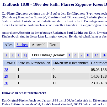
Taufbuch 1838 - 1866 der kath. Pfarrei Zippnow Kreis 
Zur Pfarrei Zippnow gehörten bis 1945 außer dem Dorf Zippnow (Sypnywo) noch d
(Dudylany), Freudenfier (Szwecja), Klawittersdorf (Glowaczewo), Rederitz (Nadarz
Stabitz und ein Lokalvikariat Rederitz mit der Tochterkirche in Doderlage wurd
diesen Gemeinden - wohl noch aus traditionellen Gründen - in Zippnow getauft 
Autor dieser Abschrift ist der gebürtige Rederitzer
Paul Lüdtke
aus Köln. Er weist
Kirchenbuch, sind in dieser Liste korrigiert worden. Bei der Abschrift kann es 
Alles
Suchen
Auswahl
Detail
|<
<
>
>|
3380 Einträge gesamt:
1
4
7
10
13
16
Lfd-Nr
Seite im Kirchenbuch
Lfd-Nr im Kirchenbuch
Geburt des
28
1
9
08.03.183
29
1
10
14.03.183
30
1
11
23.03.183
Hinweise zu den Kirchenbüchern
Das Original-Kirchenbuch von Januar 1838 bis 1866, befindet sich im Diözesanarch
Freien Prälatur Schneidemühl, Josef-Schwank-Straße 8, 36043 Fulda und im Archi