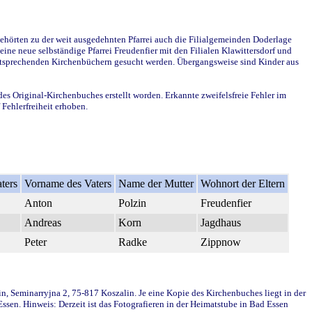
ehörten zu der weit ausgedehnten Pfarrei auch die Filialgemeinden Doderlage
ine neue selbständige Pfarrei Freudenfier mit den Filialen Klawittersdorf und
 entsprechenden Kirchenbüchern gesucht werden. Übergangsweise sind Kinder aus
des Original-Kirchenbuches erstellt worden. Erkannte zweifelsfreie Fehler im
Fehlerfreiheit erhoben.
ters
Vorname des Vaters
Name der Mutter
Wohnort der Eltern
Anton
Polzin
Freudenfier
Andreas
Korn
Jagdhaus
Peter
Radke
Zippnow
in, Seminarryjna 2, 75-817 Koszalin. Je eine Kopie des Kirchenbuches liegt in der
en. Hinweis: Derzeit ist das Fotografieren in der Heimatstube in Bad Essen