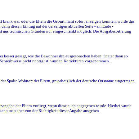
krank war, oder die Eltern die Geburt nicht sofort anzeigen konnten, wurde das
ann diesen Eintrag auf der derzeitigen aktuellen Seite - am Ende -
st aus technischen Gründen nur eingeschränkt möglich. Die Ausgabesortierung
r besser gesagt, wie die Bewohner ihn ausgesprochen haben. Später dann so
e Schreibweise nicht richtig ist, wurden Korrekturen vorgenommen.
r Spalte Wohnort der Eltern, grundsätzlich der deutsche Ortsname eingetragen.
rtsangabe der Eltern vorliegt, wenn diese auch angegeben wurde. Hierbei wurde
d kann man aber von der Richtigkeit dieser Angabe ausgehen.