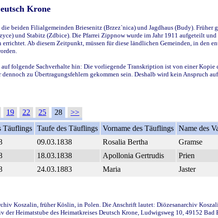
Deutsch Krone
ie beiden Filialgemeinden Briesenitz (Brzez`nica) und Jagdhaus (Budy). Früher g
yce) und Stabitz (Zdbice). Die Pfarrei Zippnow wurde im Jahr 1911 aufgeteilt und e
en errichtet. Ab diesem Zeitpunkt, müssen für diese ländlichen Gemeinden, in den
worden.
 auf folgende Sachverhalte hin: Die vorliegende Transkription ist von einer Kopie 
aber dennoch zu Übertragungsfehlern gekommen sein. Deshalb wird kein Anspruch auf 
19
22
25
28
>>
 Täuflings
Taufe des Täuflings
Vorname des Täuflings
Name des Va
8
09.03.1838
Rosalia Bertha
Gramse
8
18.03.1838
Apollonia Gertrudis
Prien
8
24.03.1883
Maria
Jaster
iv Koszalin, früher Köslin, in Polen. Die Anschrift lautet: Diözesanarchiv Koszal
v der Heimatstube des Heimatkreises Deutsch Krone, Ludwigsweg 10, 49152 Bad Ess