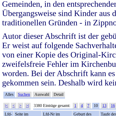
Gemeinden, in den entsprechende
Übergangsweise sind Kinder aus 
traditionellen Gründen - in Zippn
Autor dieser Abschrift ist der geb
Er weist auf folgende Sachverhalte
von einer Kopie des Original-Kirc
zweifelsfreie Fehler im Kirchenbuc
worden. Bei der Abschrift kann e
gekommen sein. Deshalb wird kein
Alles
Suchen
Auswahl
Detail
|<
<
>
>|
3380 Einträge gesamt:
1
4
7
10
13
16
Lfd-
Seite im
Lfd-Nr im
Geburt des
Taufe de