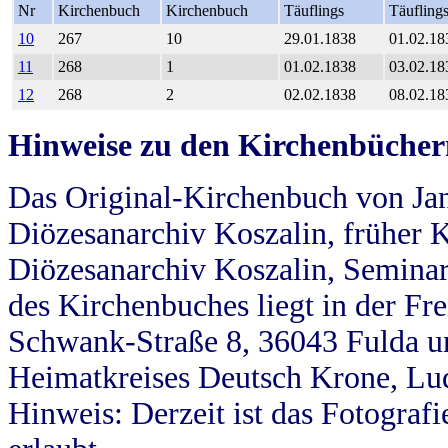
Nr
Kirchenbuch
Kirchenbuch
Täuflings
Täufling
10
267
10
29.01.1838
01.02.18
11
268
1
01.02.1838
03.02.18
12
268
2
02.02.1838
08.02.18
Hinweise zu den Kirchenbücher
Das Original-Kirchenbuch von Jan
Diözesanarchiv Koszalin, früher Kö
Diözesanarchiv Koszalin, Seminar
des Kirchenbuches liegt in der Fr
Schwank-Straße 8, 36043 Fulda u
Heimatkreises Deutsch Krone, Lu
Hinweis: Derzeit ist das Fotograf