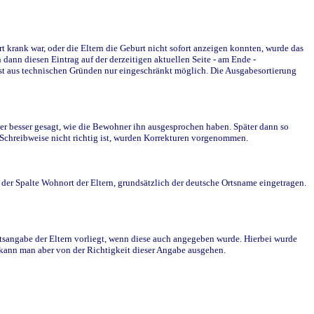
krank war, oder die Eltern die Geburt nicht sofort anzeigen konnten, wurde das
ann diesen Eintrag auf der derzeitigen aktuellen Seite - am Ende -
st aus technischen Gründen nur eingeschränkt möglich. Die Ausgabesortierung
r besser gesagt, wie die Bewohner ihn ausgesprochen haben. Später dann so
e Schreibweise nicht richtig ist, wurden Korrekturen vorgenommen.
r Spalte Wohnort der Eltern, grundsätzlich der deutsche Ortsname eingetragen.
rtsangabe der Eltern vorliegt, wenn diese auch angegeben wurde. Hierbei wurde
d kann man aber von der Richtigkeit dieser Angabe ausgehen.