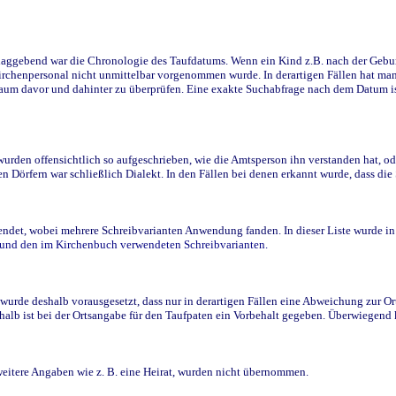
ggebend war die Chronologie des Taufdatums. Wenn ein Kind z.B. nach der Geburt 
rchenpersonal nicht unmittelbar vorgenommen wurde. In derartigen Fällen hat man d
raum davor und dahinter zu überprüfen. Eine exakte Suchabfrage nach dem Datum i
den offensichtlich so aufgeschrieben, wie die Amtsperson ihn verstanden hat, ode
n Dörfern war schließlich Dialekt. In den Fällen bei denen erkannt wurde, dass di
t, wobei mehrere Schreibvarianten Anwendung fanden. In dieser Liste wurde in de
n und den im Kirchenbuch verwendeten Schreibvarianten.
wurde deshalb vorausgesetzt, dass nur in derartigen Fällen eine Abweichung zur O
eshalb ist bei der Ortsangabe für den Taufpaten ein Vorbehalt gegeben. Überwiegen
weitere Angaben wie z. B. eine Heirat, wurden nicht übernommen.