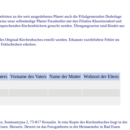
ehörten zu der weit ausgedehnten Pfarrei auch die Filialgemeinden Doderlage
ine neue selbständige Pfarrei Freudenfier mit den Filialen Klawittersdorf und
 entsprechenden Kirchenbüchern gesucht werden. Übergangsweise sind Kinder aus
des Original-Kirchenbuches erstellt worden. Erkannte zweifelsfreie Fehler im
Fehlerfreiheit erhoben.
ters
Vorname des Vaters
Name der Mutter
Wohnort der Eltern
in, Seminarryjna 2, 75-817 Koszalin. Je eine Kopie des Kirchenbuches liegt in der
en. Hinweis: Derzeit ist das Fotografieren in der Heimatstube in Bad Essen