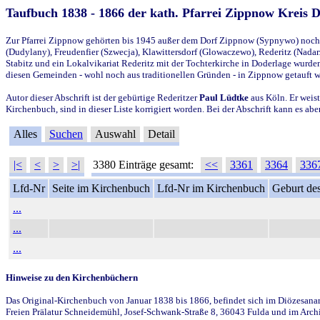
Taufbuch 1838 - 1866 der kath. Pfarrei Zippnow Kreis 
Zur Pfarrei Zippnow gehörten bis 1945 außer dem Dorf Zippnow (Sypnywo) noch d
(Dudylany), Freudenfier (Szwecja), Klawittersdorf (Glowaczewo), Rederitz (Nadarz
Stabitz und ein Lokalvikariat Rederitz mit der Tochterkirche in Doderlage wurd
diesen Gemeinden - wohl noch aus traditionellen Gründen - in Zippnow getauft 
Autor dieser Abschrift ist der gebürtige Rederitzer
Paul Lüdtke
aus Köln. Er weist
Kirchenbuch, sind in dieser Liste korrigiert worden. Bei der Abschrift kann es 
Alles
Suchen
Auswahl
Detail
|<
<
>
>|
3380 Einträge gesamt:
<<
3361
3364
336
Lfd-Nr
Seite im Kirchenbuch
Lfd-Nr im Kirchenbuch
Geburt des
...
...
...
Hinweise zu den Kirchenbüchern
Das Original-Kirchenbuch von Januar 1838 bis 1866, befindet sich im Diözesanarch
Freien Prälatur Schneidemühl, Josef-Schwank-Straße 8, 36043 Fulda und im Archi