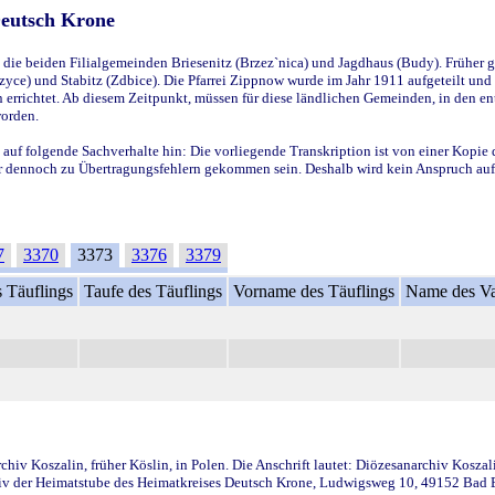
Deutsch Krone
ie beiden Filialgemeinden Briesenitz (Brzez`nica) und Jagdhaus (Budy). Früher g
yce) und Stabitz (Zdbice). Die Pfarrei Zippnow wurde im Jahr 1911 aufgeteilt und e
en errichtet. Ab diesem Zeitpunkt, müssen für diese ländlichen Gemeinden, in den
worden.
 auf folgende Sachverhalte hin: Die vorliegende Transkription ist von einer Kopie 
aber dennoch zu Übertragungsfehlern gekommen sein. Deshalb wird kein Anspruch auf 
7
3370
3373
3376
3379
 Täuflings
Taufe des Täuflings
Vorname des Täuflings
Name des Va
iv Koszalin, früher Köslin, in Polen. Die Anschrift lautet: Diözesanarchiv Koszal
v der Heimatstube des Heimatkreises Deutsch Krone, Ludwigsweg 10, 49152 Bad Ess