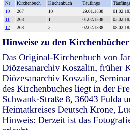
Nr
Kirchenbuch
Kirchenbuch
Täuflings
Täufling
10
267
10
29.01.1838
01.02.18
11
268
1
01.02.1838
03.02.18
12
268
2
02.02.1838
08.02.18
Hinweise zu den Kirchenbücher
Das Original-Kirchenbuch von Jan
Diözesanarchiv Koszalin, früher Kö
Diözesanarchiv Koszalin, Seminar
des Kirchenbuches liegt in der Fr
Schwank-Straße 8, 36043 Fulda u
Heimatkreises Deutsch Krone, Lu
Hinweis: Derzeit ist das Fotograf