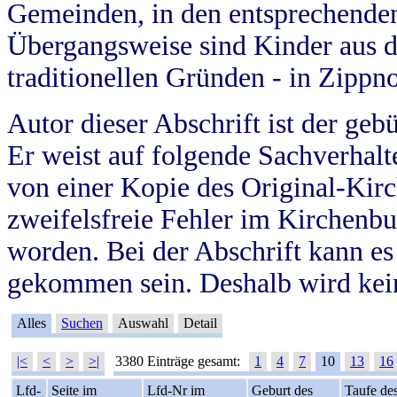
Gemeinden, in den entsprechende
Übergangsweise sind Kinder aus 
traditionellen Gründen - in Zippn
Autor dieser Abschrift ist der geb
Er weist auf folgende Sachverhalte
von einer Kopie des Original-Kirc
zweifelsfreie Fehler im Kirchenbuc
worden. Bei der Abschrift kann e
gekommen sein. Deshalb wird kein
Alles
Suchen
Auswahl
Detail
|<
<
>
>|
3380 Einträge gesamt:
1
4
7
10
13
16
Lfd-
Seite im
Lfd-Nr im
Geburt des
Taufe de