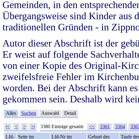
Gemeinden, in den entsprechende
Übergangsweise sind Kinder aus 
traditionellen Gründen - in Zippn
Autor dieser Abschrift ist der geb
Er weist auf folgende Sachverhalte
von einer Kopie des Original-Kirc
zweifelsfreie Fehler im Kirchenbuc
worden. Bei der Abschrift kann e
gekommen sein. Deshalb wird kein
Alles
Suchen
Auswahl
Detail
|<
<
>
>|
3380 Einträge gesamt:
<<
3361
3364
336
Lfd-
Seite im
Lfd-Nr im
Geburt des
Taufe de