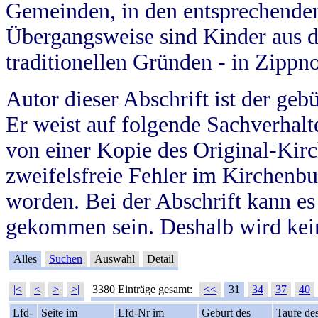
Gemeinden, in den entsprechende
Übergangsweise sind Kinder aus 
traditionellen Gründen - in Zippn
Autor dieser Abschrift ist der geb
Er weist auf folgende Sachverhalte
von einer Kopie des Original-Kirc
zweifelsfreie Fehler im Kirchenbuc
worden. Bei der Abschrift kann e
gekommen sein. Deshalb wird kein
Alles
Suchen
Auswahl
Detail
|<
<
>
>|
3380 Einträge gesamt:
<<
31
34
37
40
Lfd-
Seite im
Lfd-Nr im
Geburt des
Taufe de