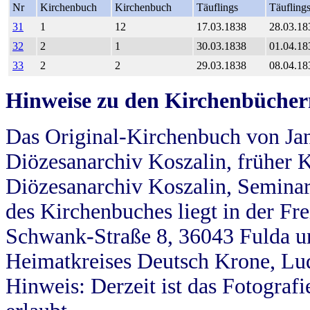
Nr
Kirchenbuch
Kirchenbuch
Täuflings
Täufling
31
1
12
17.03.1838
28.03.18
32
2
1
30.03.1838
01.04.18
33
2
2
29.03.1838
08.04.18
Hinweise zu den Kirchenbücher
Das Original-Kirchenbuch von Jan
Diözesanarchiv Koszalin, früher Kö
Diözesanarchiv Koszalin, Seminar
des Kirchenbuches liegt in der Fr
Schwank-Straße 8, 36043 Fulda u
Heimatkreises Deutsch Krone, Lu
Hinweis: Derzeit ist das Fotograf