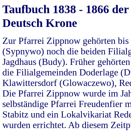
Taufbuch 1838 - 1866 der
Deutsch Krone
Zur Pfarrei Zippnow gehörten bi
(Sypnywo) noch die beiden Filial
Jagdhaus (Budy). Früher gehörten 
die Filialgemeinden Doderlage (D
Klawittersdorf (Glowaczewo), Red
Die Pfarrei Zippnow wurde im Jah
selbständige Pfarrei Freudenfier m
Stabitz und ein Lokalvikariat Red
wurden errichtet. Ab diesem Zeitp