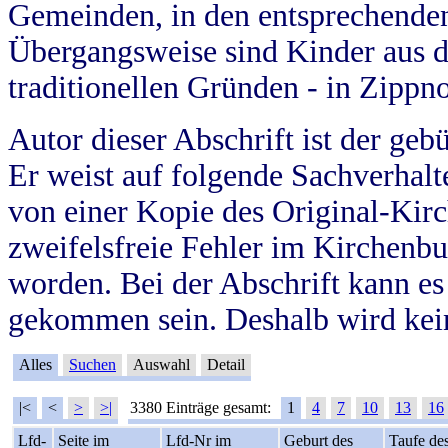
Gemeinden, in den entsprechende
Übergangsweise sind Kinder aus 
traditionellen Gründen - in Zippn
Autor dieser Abschrift ist der geb
Er weist auf folgende Sachverhalte
von einer Kopie des Original-Kirc
zweifelsfreie Fehler im Kirchenbuc
worden. Bei der Abschrift kann e
gekommen sein. Deshalb wird kein
Alles
Suchen
Auswahl
Detail
|<
<
>
>|
3380 Einträge gesamt:
1
4
7
10
13
16
Lfd-
Seite im
Lfd-Nr im
Geburt des
Taufe de