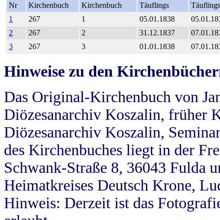
Nr
Kirchenbuch
Kirchenbuch
Täuflings
Täufling
1
267
1
05.01.1838
05.01.18
2
267
2
31.12.1837
07.01.18
3
267
3
01.01.1838
07.01.18
Hinweise zu den Kirchenbücher
Das Original-Kirchenbuch von Jan
Diözesanarchiv Koszalin, früher Kö
Diözesanarchiv Koszalin, Seminar
des Kirchenbuches liegt in der Fr
Schwank-Straße 8, 36043 Fulda u
Heimatkreises Deutsch Krone, Lu
Hinweis: Derzeit ist das Fotograf