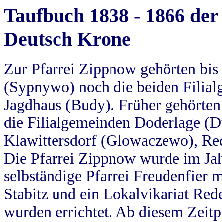
Taufbuch 1838 - 1866 der
Deutsch Krone
Zur Pfarrei Zippnow gehörten bi
(Sypnywo) noch die beiden Filial
Jagdhaus (Budy). Früher gehörten 
die Filialgemeinden Doderlage (D
Klawittersdorf (Glowaczewo), Red
Die Pfarrei Zippnow wurde im Jah
selbständige Pfarrei Freudenfier m
Stabitz und ein Lokalvikariat Red
wurden errichtet. Ab diesem Zeitp