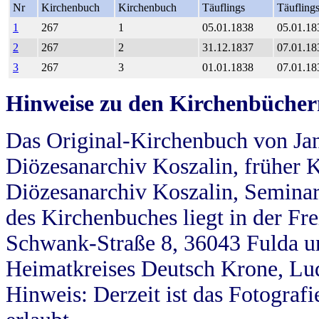
Nr
Kirchenbuch
Kirchenbuch
Täuflings
Täufling
1
267
1
05.01.1838
05.01.18
2
267
2
31.12.1837
07.01.18
3
267
3
01.01.1838
07.01.18
Hinweise zu den Kirchenbücher
Das Original-Kirchenbuch von Jan
Diözesanarchiv Koszalin, früher Kö
Diözesanarchiv Koszalin, Seminar
des Kirchenbuches liegt in der Fr
Schwank-Straße 8, 36043 Fulda u
Heimatkreises Deutsch Krone, Lu
Hinweis: Derzeit ist das Fotograf