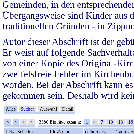
Gemeinden, in den entsprechende
Übergangsweise sind Kinder aus 
traditionellen Gründen - in Zippn
Autor dieser Abschrift ist der geb
Er weist auf folgende Sachverhalte
von einer Kopie des Original-Kirc
zweifelsfreie Fehler im Kirchenbuc
worden. Bei der Abschrift kann e
gekommen sein. Deshalb wird kein
Alles
Suchen
Auswahl
Detail
|<
<
>
>|
3380 Einträge gesamt:
1
4
7
10
13
16
Lfd-
Seite im
Lfd-Nr im
Geburt des
Taufe de