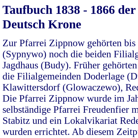
Taufbuch 1838 - 1866 der
Deutsch Krone
Zur Pfarrei Zippnow gehörten bi
(Sypnywo) noch die beiden Filial
Jagdhaus (Budy). Früher gehörten 
die Filialgemeinden Doderlage (D
Klawittersdorf (Glowaczewo), Red
Die Pfarrei Zippnow wurde im Jah
selbständige Pfarrei Freudenfier m
Stabitz und ein Lokalvikariat Red
wurden errichtet. Ab diesem Zeitp