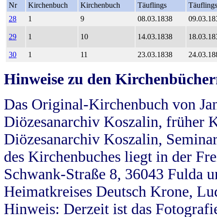
Nr
Kirchenbuch
Kirchenbuch
Täuflings
Täufling
28
1
9
08.03.1838
09.03.18
29
1
10
14.03.1838
18.03.18
30
1
11
23.03.1838
24.03.18
Hinweise zu den Kirchenbücher
Das Original-Kirchenbuch von Jan
Diözesanarchiv Koszalin, früher Kö
Diözesanarchiv Koszalin, Seminar
des Kirchenbuches liegt in der Fr
Schwank-Straße 8, 36043 Fulda u
Heimatkreises Deutsch Krone, Lu
Hinweis: Derzeit ist das Fotograf