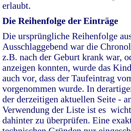
erlaubt.
Die Reihenfolge der Einträge
Die ursprüngliche Reihenfolge au
Ausschlaggebend war die Chronol
z.B. nach der Geburt krank war, od
anzeigen konnten, wurde das Kind
auch vor, dass der Taufeintrag vo
vorgenommen wurde. In derartigen
der derzeitigen aktuellen Seite -
Verwendung der Liste ist es wich
dahinter zu überprüfen. Eine exa
technischen Gründen nur eingesch