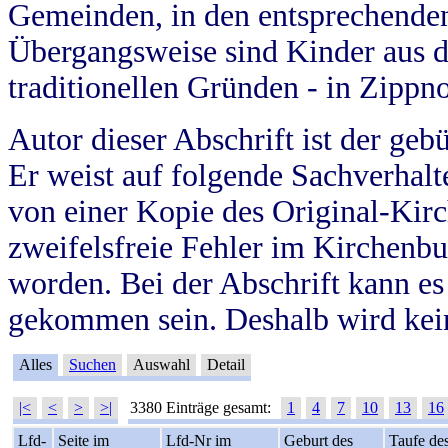
Gemeinden, in den entsprechende
Übergangsweise sind Kinder aus 
traditionellen Gründen - in Zippn
Autor dieser Abschrift ist der geb
Er weist auf folgende Sachverhalte
von einer Kopie des Original-Kirc
zweifelsfreie Fehler im Kirchenbuc
worden. Bei der Abschrift kann e
gekommen sein. Deshalb wird kein
Alles
Suchen
Auswahl
Detail
|<
<
>
>|
3380 Einträge gesamt:
1
4
7
10
13
16
Lfd-
Seite im
Lfd-Nr im
Geburt des
Taufe de