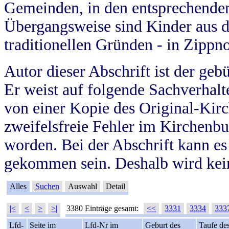
Gemeinden, in den entsprechende
Übergangsweise sind Kinder aus 
traditionellen Gründen - in Zippn
Autor dieser Abschrift ist der geb
Er weist auf folgende Sachverhalte
von einer Kopie des Original-Kirc
zweifelsfreie Fehler im Kirchenbuc
worden. Bei der Abschrift kann e
gekommen sein. Deshalb wird kein
Alles
Suchen
Auswahl
Detail
|<
<
>
>|
3380 Einträge gesamt:
<<
3331
3334
333
Lfd-
Seite im
Lfd-Nr im
Geburt des
Taufe de