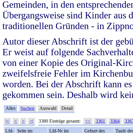
Gemeinden, in den entsprechende
Übergangsweise sind Kinder aus 
traditionellen Gründen - in Zippn
Autor dieser Abschrift ist der geb
Er weist auf folgende Sachverhalte
von einer Kopie des Original-Kirc
zweifelsfreie Fehler im Kirchenbuc
worden. Bei der Abschrift kann e
gekommen sein. Deshalb wird kein
Alles
Suchen
Auswahl
Detail
|<
<
>
>|
3380 Einträge gesamt:
<<
3361
3364
336
Lfd-
Seite im
Lfd-Nr im
Geburt des
Taufe de