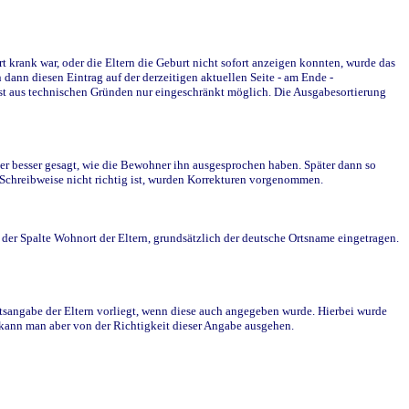
krank war, oder die Eltern die Geburt nicht sofort anzeigen konnten, wurde das
ann diesen Eintrag auf der derzeitigen aktuellen Seite - am Ende -
st aus technischen Gründen nur eingeschränkt möglich. Die Ausgabesortierung
r besser gesagt, wie die Bewohner ihn ausgesprochen haben. Später dann so
e Schreibweise nicht richtig ist, wurden Korrekturen vorgenommen.
r Spalte Wohnort der Eltern, grundsätzlich der deutsche Ortsname eingetragen.
rtsangabe der Eltern vorliegt, wenn diese auch angegeben wurde. Hierbei wurde
d kann man aber von der Richtigkeit dieser Angabe ausgehen.