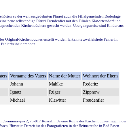
ehörten zu der weit ausgedehnten Pfarrei auch die Filialgemeinden Doderlage
ine neue selbständige Pfarrei Freudenfier mit den Filialen Klawittersdorf und
 entsprechenden Kirchenbüchern gesucht werden. Übergangsweise sind Kinder aus
des Original-Kirchenbuches erstellt worden. Erkannte zweifelsfreie Fehler im
Fehlerfreiheit erhoben.
ters
Vorname des Vaters
Name der Mutter
Wohnort der Eltern
Johann
Mahlke
Rederitz
Ignatz
Rüger
Zippnow
Michael
Klawitter
Freudenfier
in, Seminarryjna 2, 75-817 Koszalin. Je eine Kopie des Kirchenbuches liegt in der
en. Hinweis: Derzeit ist das Fotografieren in der Heimatstube in Bad Essen