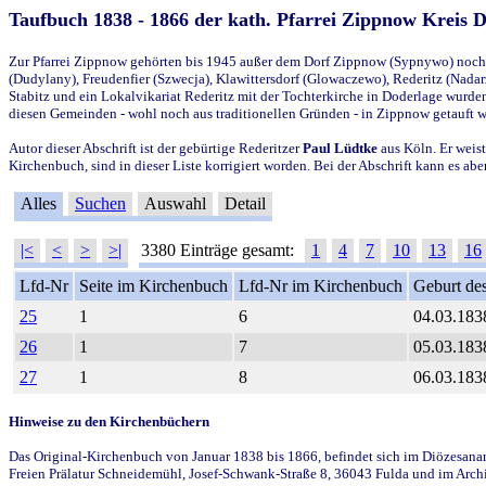
Taufbuch 1838 - 1866 der kath. Pfarrei Zippnow Kreis 
Zur Pfarrei Zippnow gehörten bis 1945 außer dem Dorf Zippnow (Sypnywo) noch d
(Dudylany), Freudenfier (Szwecja), Klawittersdorf (Glowaczewo), Rederitz (Nadarz
Stabitz und ein Lokalvikariat Rederitz mit der Tochterkirche in Doderlage wurd
diesen Gemeinden - wohl noch aus traditionellen Gründen - in Zippnow getauft 
Autor dieser Abschrift ist der gebürtige Rederitzer
Paul Lüdtke
aus Köln. Er weist
Kirchenbuch, sind in dieser Liste korrigiert worden. Bei der Abschrift kann es 
Alles
Suchen
Auswahl
Detail
|<
<
>
>|
3380 Einträge gesamt:
1
4
7
10
13
16
Lfd-Nr
Seite im Kirchenbuch
Lfd-Nr im Kirchenbuch
Geburt des
25
1
6
04.03.183
26
1
7
05.03.183
27
1
8
06.03.183
Hinweise zu den Kirchenbüchern
Das Original-Kirchenbuch von Januar 1838 bis 1866, befindet sich im Diözesanarch
Freien Prälatur Schneidemühl, Josef-Schwank-Straße 8, 36043 Fulda und im Archi