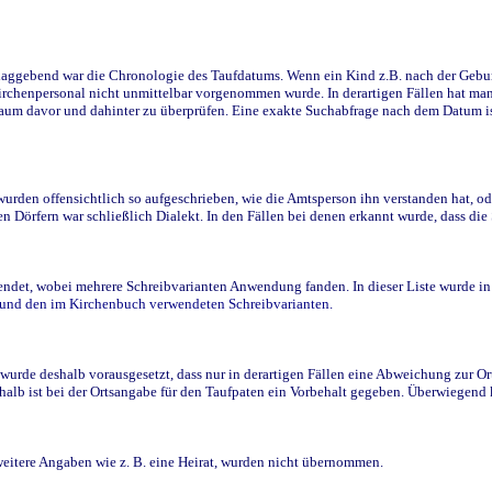
ggebend war die Chronologie des Taufdatums. Wenn ein Kind z.B. nach der Geburt 
rchenpersonal nicht unmittelbar vorgenommen wurde. In derartigen Fällen hat man d
raum davor und dahinter zu überprüfen. Eine exakte Suchabfrage nach dem Datum i
den offensichtlich so aufgeschrieben, wie die Amtsperson ihn verstanden hat, ode
n Dörfern war schließlich Dialekt. In den Fällen bei denen erkannt wurde, dass di
t, wobei mehrere Schreibvarianten Anwendung fanden. In dieser Liste wurde in de
n und den im Kirchenbuch verwendeten Schreibvarianten.
wurde deshalb vorausgesetzt, dass nur in derartigen Fällen eine Abweichung zur O
eshalb ist bei der Ortsangabe für den Taufpaten ein Vorbehalt gegeben. Überwiegen
weitere Angaben wie z. B. eine Heirat, wurden nicht übernommen.