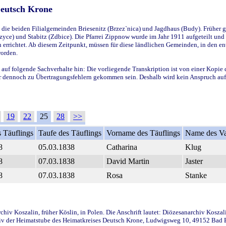
Deutsch Krone
ie beiden Filialgemeinden Briesenitz (Brzez`nica) und Jagdhaus (Budy). Früher g
yce) und Stabitz (Zdbice). Die Pfarrei Zippnow wurde im Jahr 1911 aufgeteilt und e
en errichtet. Ab diesem Zeitpunkt, müssen für diese ländlichen Gemeinden, in den
worden.
 auf folgende Sachverhalte hin: Die vorliegende Transkription ist von einer Kopie 
aber dennoch zu Übertragungsfehlern gekommen sein. Deshalb wird kein Anspruch auf 
19
22
25
28
>>
 Täuflings
Taufe des Täuflings
Vorname des Täuflings
Name des Va
8
05.03.1838
Catharina
Klug
8
07.03.1838
David Martin
Jaster
8
07.03.1838
Rosa
Stanke
iv Koszalin, früher Köslin, in Polen. Die Anschrift lautet: Diözesanarchiv Koszal
v der Heimatstube des Heimatkreises Deutsch Krone, Ludwigsweg 10, 49152 Bad Ess