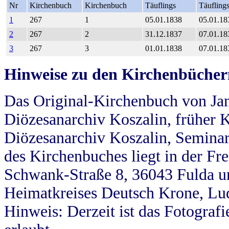
Nr
Kirchenbuch
Kirchenbuch
Täuflings
Täufling
1
267
1
05.01.1838
05.01.18
2
267
2
31.12.1837
07.01.18
3
267
3
01.01.1838
07.01.18
Hinweise zu den Kirchenbücher
Das Original-Kirchenbuch von Jan
Diözesanarchiv Koszalin, früher Kö
Diözesanarchiv Koszalin, Seminar
des Kirchenbuches liegt in der Fr
Schwank-Straße 8, 36043 Fulda u
Heimatkreises Deutsch Krone, Lu
Hinweis: Derzeit ist das Fotograf