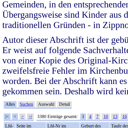
Gemeinden, in den entsprechende
Übergangsweise sind Kinder aus 
traditionellen Gründen - in Zippn
Autor dieser Abschrift ist der geb
Er weist auf folgende Sachverhalte
von einer Kopie des Original-Kirc
zweifelsfreie Fehler im Kirchenbuc
worden. Bei der Abschrift kann e
gekommen sein. Deshalb wird kein
Alles
Suchen
Auswahl
Detail
|<
<
>
>|
3380 Einträge gesamt:
1
4
7
10
13
16
Lfd-
Seite im
Lfd-Nr im
Geburt des
Taufe de