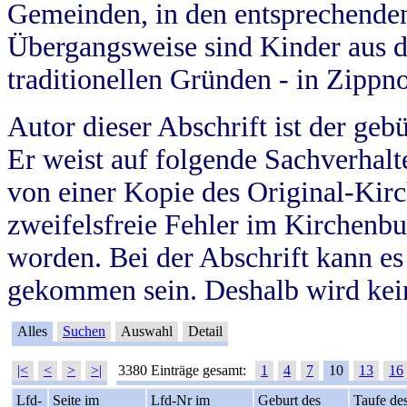
Gemeinden, in den entsprechende
Übergangsweise sind Kinder aus 
traditionellen Gründen - in Zippn
Autor dieser Abschrift ist der geb
Er weist auf folgende Sachverhalte
von einer Kopie des Original-Kirc
zweifelsfreie Fehler im Kirchenbuc
worden. Bei der Abschrift kann e
gekommen sein. Deshalb wird kein
Alles
Suchen
Auswahl
Detail
|<
<
>
>|
3380 Einträge gesamt:
1
4
7
10
13
16
Lfd-
Seite im
Lfd-Nr im
Geburt des
Taufe de