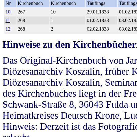
Nr
Kirchenbuch
Kirchenbuch
Täuflings
Täufling
10
267
10
29.01.1838
01.02.18
11
268
1
01.02.1838
03.02.18
12
268
2
02.02.1838
08.02.18
Hinweise zu den Kirchenbücher
Das Original-Kirchenbuch von Jan
Diözesanarchiv Koszalin, früher Kö
Diözesanarchiv Koszalin, Seminar
des Kirchenbuches liegt in der Fr
Schwank-Straße 8, 36043 Fulda u
Heimatkreises Deutsch Krone, Lu
Hinweis: Derzeit ist das Fotograf