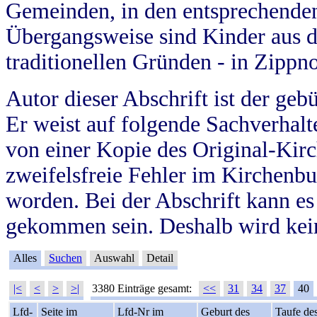
Gemeinden, in den entsprechende
Übergangsweise sind Kinder aus 
traditionellen Gründen - in Zippn
Autor dieser Abschrift ist der geb
Er weist auf folgende Sachverhalte
von einer Kopie des Original-Kirc
zweifelsfreie Fehler im Kirchenbuc
worden. Bei der Abschrift kann e
gekommen sein. Deshalb wird kein
Alles
Suchen
Auswahl
Detail
|<
<
>
>|
3380 Einträge gesamt:
<<
31
34
37
40
Lfd-
Seite im
Lfd-Nr im
Geburt des
Taufe de