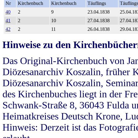
Nr
Kirchenbuch
Kirchenbuch
Täuflings
Täufling
40
2
9
23.04.1838
25.04.18
41
2
10
27.04.1838
27.04.18
42
2
11
26.04.1838
29.04.18
Hinweise zu den Kirchenbücher
Das Original-Kirchenbuch von Jan
Diözesanarchiv Koszalin, früher Kö
Diözesanarchiv Koszalin, Seminar
des Kirchenbuches liegt in der Fr
Schwank-Straße 8, 36043 Fulda u
Heimatkreises Deutsch Krone, Lu
Hinweis: Derzeit ist das Fotograf