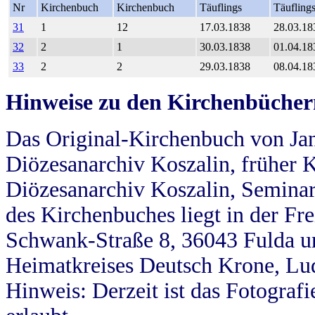
Nr
Kirchenbuch
Kirchenbuch
Täuflings
Täufling
31
1
12
17.03.1838
28.03.18
32
2
1
30.03.1838
01.04.18
33
2
2
29.03.1838
08.04.18
Hinweise zu den Kirchenbücher
Das Original-Kirchenbuch von Jan
Diözesanarchiv Koszalin, früher Kö
Diözesanarchiv Koszalin, Seminar
des Kirchenbuches liegt in der Fr
Schwank-Straße 8, 36043 Fulda u
Heimatkreises Deutsch Krone, Lu
Hinweis: Derzeit ist das Fotograf