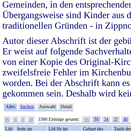
Gemeinden, in den entsprechende
Übergangsweise sind Kinder aus 
traditionellen Gründen - in Zippn
Autor dieser Abschrift ist der geb
Er weist auf folgende Sachverhalte
von einer Kopie des Original-Kirc
zweifelsfreie Fehler im Kirchenbuc
worden. Bei der Abschrift kann e
gekommen sein. Deshalb wird kein
Alles
Suchen
Auswahl
Detail
|<
<
>
>|
3380 Einträge gesamt:
<<
31
34
37
40
Lfd-
Seite im
Lfd-Nr im
Geburt des
Taufe de