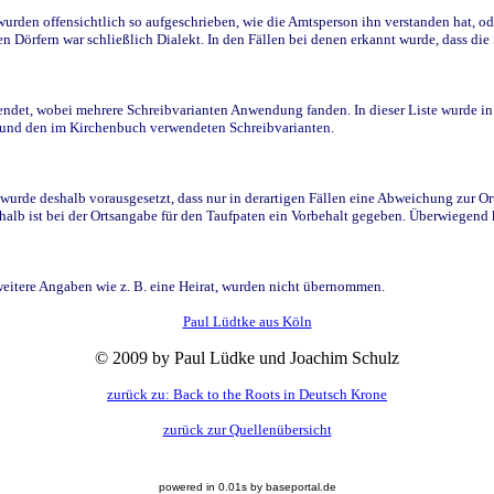
den offensichtlich so aufgeschrieben, wie die Amtsperson ihn verstanden hat, ode
n Dörfern war schließlich Dialekt. In den Fällen bei denen erkannt wurde, dass di
t, wobei mehrere Schreibvarianten Anwendung fanden. In dieser Liste wurde in de
n und den im Kirchenbuch verwendeten Schreibvarianten.
wurde deshalb vorausgesetzt, dass nur in derartigen Fällen eine Abweichung zur O
eshalb ist bei der Ortsangabe für den Taufpaten ein Vorbehalt gegeben. Überwiegen
weitere Angaben wie z. B. eine Heirat, wurden nicht übernommen.
Paul Lüdtke aus Köln
© 2009 by Paul Lüdke und Joachim Schulz
zurück zu: Back to the Roots in Deutsch Krone
zurück zur Quellenübersicht
powered in 0.01s by baseportal.de