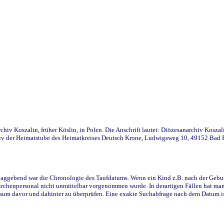
iv Koszalin, früher Köslin, in Polen. Die Anschrift lautet: Diözesanarchiv Koszal
v der Heimatstube des Heimatkreises Deutsch Krone, Ludwigsweg 10, 49152 Bad Ess
ggebend war die Chronologie des Taufdatums. Wenn ein Kind z.B. nach der Geburt 
rchenpersonal nicht unmittelbar vorgenommen wurde. In derartigen Fällen hat man d
raum davor und dahinter zu überprüfen. Eine exakte Suchabfrage nach dem Datum i