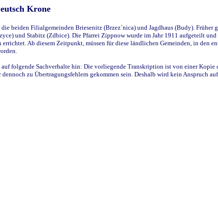
Deutsch Krone
ie beiden Filialgemeinden Briesenitz (Brzez`nica) und Jagdhaus (Budy). Früher g
yce) und Stabitz (Zdbice). Die Pfarrei Zippnow wurde im Jahr 1911 aufgeteilt und e
en errichtet. Ab diesem Zeitpunkt, müssen für diese ländlichen Gemeinden, in den
worden.
 auf folgende Sachverhalte hin: Die vorliegende Transkription ist von einer Kopie 
aber dennoch zu Übertragungsfehlern gekommen sein. Deshalb wird kein Anspruch auf 