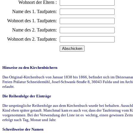
Wohnort der Eltern :
Name des 1. Taufpaten:
Wohnort des 1. Taufpaten:
Name des 2. Taufpaten:
Wohnort des 2. Taufpaten:
Hinweise zu den Kirchenbüchern
Das Original-Kirchenbuch von Januar 1838 bis 1866, befindet sich im Diözesanarch
Freien Prälatur Schneidemühl, Josef-Schwank-Straße 8, 36043 Fulda und im Archi
erlaubt.
Die Reihenfolge der Einträge
Die ursprüngliche Reihenfolge aus dem Kirchenbuch wurde bei behalten. Ausschla
Kind eben später getauft. Manchmal kam es auch vor, dass der Taufeintrag vom Ki
vorgenommen. Bei der Verwendung der Liste ist es wichtig, einen gewissen Zeit
erfolgt nach Tag, Monat und Jahr.
Schreibweise der Namen