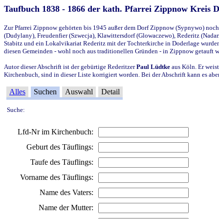
Taufbuch 1838 - 1866 der kath. Pfarrei Zippnow Kreis 
Zur Pfarrei Zippnow gehörten bis 1945 außer dem Dorf Zippnow (Sypnywo) noch d
(Dudylany), Freudenfier (Szwecja), Klawittersdorf (Glowaczewo), Rederitz (Nadarz
Stabitz und ein Lokalvikariat Rederitz mit der Tochterkirche in Doderlage wurd
diesen Gemeinden - wohl noch aus traditionellen Gründen - in Zippnow getauft 
Autor dieser Abschrift ist der gebürtige Rederitzer
Paul Lüdtke
aus Köln. Er weist
Kirchenbuch, sind in dieser Liste korrigiert worden. Bei der Abschrift kann es 
Alles
Suchen
Auswahl
Detail
Suche:
Lfd-Nr im Kirchenbuch:
Geburt des Täuflings:
Taufe des Täuflings:
Vorname des Täuflings:
Name des Vaters:
Name der Mutter: