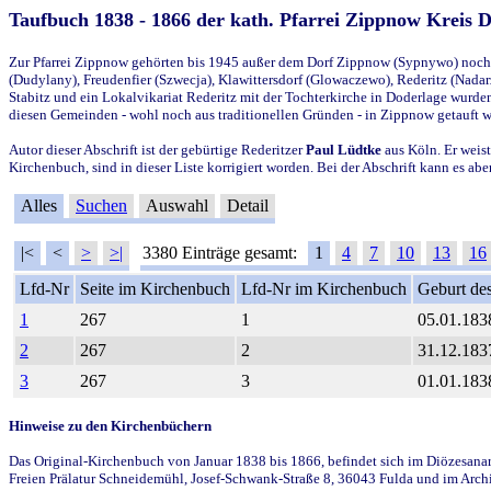
Taufbuch 1838 - 1866 der kath. Pfarrei Zippnow Kreis 
Zur Pfarrei Zippnow gehörten bis 1945 außer dem Dorf Zippnow (Sypnywo) noch d
(Dudylany), Freudenfier (Szwecja), Klawittersdorf (Glowaczewo), Rederitz (Nadarz
Stabitz und ein Lokalvikariat Rederitz mit der Tochterkirche in Doderlage wurd
diesen Gemeinden - wohl noch aus traditionellen Gründen - in Zippnow getauft 
Autor dieser Abschrift ist der gebürtige Rederitzer
Paul Lüdtke
aus Köln. Er weist
Kirchenbuch, sind in dieser Liste korrigiert worden. Bei der Abschrift kann es 
Alles
Suchen
Auswahl
Detail
|<
<
>
>|
3380 Einträge gesamt:
1
4
7
10
13
16
Lfd-Nr
Seite im Kirchenbuch
Lfd-Nr im Kirchenbuch
Geburt des
1
267
1
05.01.183
2
267
2
31.12.183
3
267
3
01.01.183
Hinweise zu den Kirchenbüchern
Das Original-Kirchenbuch von Januar 1838 bis 1866, befindet sich im Diözesanarch
Freien Prälatur Schneidemühl, Josef-Schwank-Straße 8, 36043 Fulda und im Archi