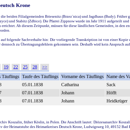
Deutsch Krone
ie beiden Filialgemeinden Briesenitz (Brzez`nica) und Jagdhaus (Budy). Früher g
yce) und Stabitz (Zdbice). Die Pfarrei Zippnow wurde im Jahr 1911 aufgeteilt und e
en errichtet. Ab diesem Zeitpunkt, müssen für diese ländlichen Gemeinden, in den
worden.
 auf folgende Sachverhalte hin: Die vorliegende Transkription ist von einer Kopie 
aber dennoch zu Übertragungsfehlern gekommen sein. Deshalb wird kein Anspruch auf 
19
22
25
28
>>
 Täuflings
Taufe des Täuflings
Vorname des Täuflings
Name des Va
8
05.01.1838
Catharina
Sack
7
07.01.1838
Johann
Höfft
8
07.01.1838
Johann
Heidkrüger
iv Koszalin, früher Köslin, in Polen. Die Anschrift lautet: Diözesanarchiv Koszal
v der Heimatstube des Heimatkreises Deutsch Krone, Ludwigsweg 10, 49152 Bad Ess