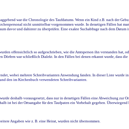
ggebend war die Chronologie des Taufdatums. Wenn ein Kind z.B. nach der Geburt 
rchenpersonal nicht unmittelbar vorgenommen wurde. In derartigen Fällen hat man d
raum davor und dahinter zu überprüfen. Eine exakte Suchabfrage nach dem Datum i
den offensichtlich so aufgeschrieben, wie die Amtsperson ihn verstanden hat, ode
n Dörfern war schließlich Dialekt. In den Fällen bei denen erkannt wurde, dass di
t, wobei mehrere Schreibvarianten Anwendung fanden. In dieser Liste wurde in de
n und den im Kirchenbuch verwendeten Schreibvarianten.
wurde deshalb vorausgesetzt, dass nur in derartigen Fällen eine Abweichung zur O
eshalb ist bei der Ortsangabe für den Taufpaten ein Vorbehalt gegeben. Überwiegen
weitere Angaben wie z. B. eine Heirat, wurden nicht übernommen.