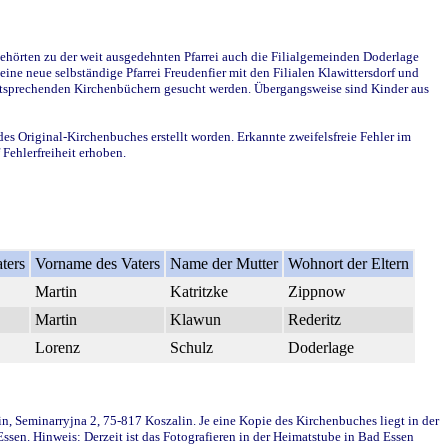
ehörten zu der weit ausgedehnten Pfarrei auch die Filialgemeinden Doderlage
ine neue selbständige Pfarrei Freudenfier mit den Filialen Klawittersdorf und
 entsprechenden Kirchenbüchern gesucht werden. Übergangsweise sind Kinder aus
des Original-Kirchenbuches erstellt worden. Erkannte zweifelsfreie Fehler im
Fehlerfreiheit erhoben.
ters
Vorname des Vaters
Name der Mutter
Wohnort der Eltern
Martin
Katritzke
Zippnow
Martin
Klawun
Rederitz
Lorenz
Schulz
Doderlage
in, Seminarryjna 2, 75-817 Koszalin. Je eine Kopie des Kirchenbuches liegt in der
en. Hinweis: Derzeit ist das Fotografieren in der Heimatstube in Bad Essen