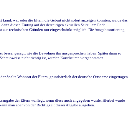
krank war, oder die Eltern die Geburt nicht sofort anzeigen konnten, wurde das
ann diesen Eintrag auf der derzeitigen aktuellen Seite - am Ende -
st aus technischen Gründen nur eingeschränkt möglich. Die Ausgabesortierung
r besser gesagt, wie die Bewohner ihn ausgesprochen haben. Später dann so
e Schreibweise nicht richtig ist, wurden Korrekturen vorgenommen.
r Spalte Wohnort der Eltern, grundsätzlich der deutsche Ortsname eingetragen.
rtsangabe der Eltern vorliegt, wenn diese auch angegeben wurde. Hierbei wurde
d kann man aber von der Richtigkeit dieser Angabe ausgehen.