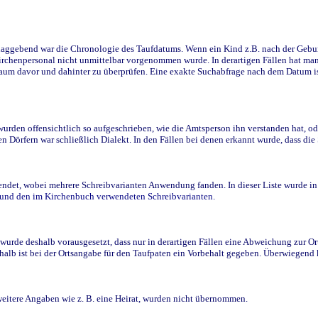
ggebend war die Chronologie des Taufdatums. Wenn ein Kind z.B. nach der Geburt 
rchenpersonal nicht unmittelbar vorgenommen wurde. In derartigen Fällen hat man d
raum davor und dahinter zu überprüfen. Eine exakte Suchabfrage nach dem Datum i
den offensichtlich so aufgeschrieben, wie die Amtsperson ihn verstanden hat, ode
n Dörfern war schließlich Dialekt. In den Fällen bei denen erkannt wurde, dass di
t, wobei mehrere Schreibvarianten Anwendung fanden. In dieser Liste wurde in de
n und den im Kirchenbuch verwendeten Schreibvarianten.
wurde deshalb vorausgesetzt, dass nur in derartigen Fällen eine Abweichung zur O
eshalb ist bei der Ortsangabe für den Taufpaten ein Vorbehalt gegeben. Überwiegen
weitere Angaben wie z. B. eine Heirat, wurden nicht übernommen.