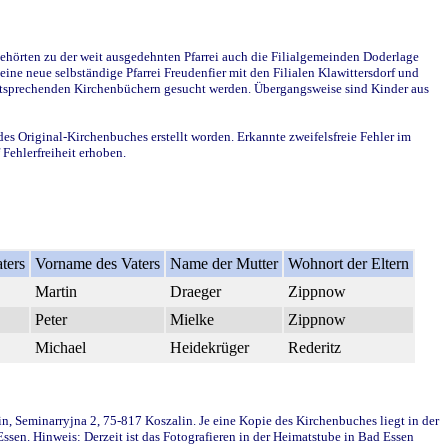
ehörten zu der weit ausgedehnten Pfarrei auch die Filialgemeinden Doderlage
ine neue selbständige Pfarrei Freudenfier mit den Filialen Klawittersdorf und
 entsprechenden Kirchenbüchern gesucht werden. Übergangsweise sind Kinder aus
des Original-Kirchenbuches erstellt worden. Erkannte zweifelsfreie Fehler im
Fehlerfreiheit erhoben.
ters
Vorname des Vaters
Name der Mutter
Wohnort der Eltern
Martin
Draeger
Zippnow
Peter
Mielke
Zippnow
Michael
Heidekrüger
Rederitz
in, Seminarryjna 2, 75-817 Koszalin. Je eine Kopie des Kirchenbuches liegt in der
en. Hinweis: Derzeit ist das Fotografieren in der Heimatstube in Bad Essen