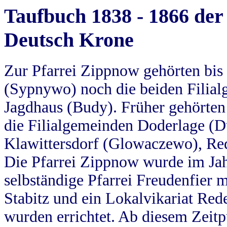
Taufbuch 1838 - 1866 der
Deutsch Krone
Zur Pfarrei Zippnow gehörten bi
(Sypnywo) noch die beiden Filial
Jagdhaus (Budy). Früher gehörten 
die Filialgemeinden Doderlage (D
Klawittersdorf (Glowaczewo), Red
Die Pfarrei Zippnow wurde im Jah
selbständige Pfarrei Freudenfier m
Stabitz und ein Lokalvikariat Red
wurden errichtet. Ab diesem Zeitp