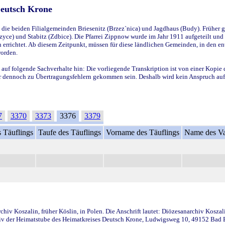
Deutsch Krone
ie beiden Filialgemeinden Briesenitz (Brzez`nica) und Jagdhaus (Budy). Früher g
yce) und Stabitz (Zdbice). Die Pfarrei Zippnow wurde im Jahr 1911 aufgeteilt und e
en errichtet. Ab diesem Zeitpunkt, müssen für diese ländlichen Gemeinden, in den
worden.
 auf folgende Sachverhalte hin: Die vorliegende Transkription ist von einer Kopie 
aber dennoch zu Übertragungsfehlern gekommen sein. Deshalb wird kein Anspruch auf 
7
3370
3373
3376
3379
 Täuflings
Taufe des Täuflings
Vorname des Täuflings
Name des Va
iv Koszalin, früher Köslin, in Polen. Die Anschrift lautet: Diözesanarchiv Koszal
v der Heimatstube des Heimatkreises Deutsch Krone, Ludwigsweg 10, 49152 Bad Ess