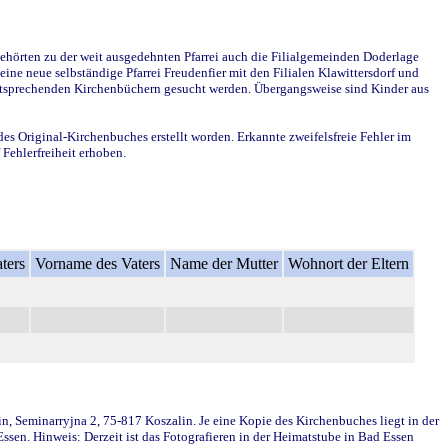
ehörten zu der weit ausgedehnten Pfarrei auch die Filialgemeinden Doderlage
ine neue selbständige Pfarrei Freudenfier mit den Filialen Klawittersdorf und
 entsprechenden Kirchenbüchern gesucht werden. Übergangsweise sind Kinder aus
des Original-Kirchenbuches erstellt worden. Erkannte zweifelsfreie Fehler im
Fehlerfreiheit erhoben.
ters
Vorname des Vaters
Name der Mutter
Wohnort der Eltern
in, Seminarryjna 2, 75-817 Koszalin. Je eine Kopie des Kirchenbuches liegt in der
en. Hinweis: Derzeit ist das Fotografieren in der Heimatstube in Bad Essen