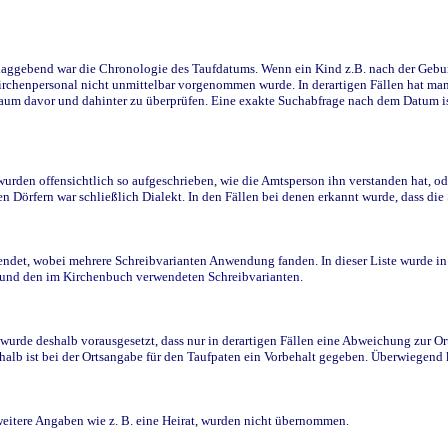
ggebend war die Chronologie des Taufdatums. Wenn ein Kind z.B. nach der Geburt 
rchenpersonal nicht unmittelbar vorgenommen wurde. In derartigen Fällen hat man d
raum davor und dahinter zu überprüfen. Eine exakte Suchabfrage nach dem Datum i
den offensichtlich so aufgeschrieben, wie die Amtsperson ihn verstanden hat, ode
n Dörfern war schließlich Dialekt. In den Fällen bei denen erkannt wurde, dass di
t, wobei mehrere Schreibvarianten Anwendung fanden. In dieser Liste wurde in de
n und den im Kirchenbuch verwendeten Schreibvarianten.
wurde deshalb vorausgesetzt, dass nur in derartigen Fällen eine Abweichung zur O
eshalb ist bei der Ortsangabe für den Taufpaten ein Vorbehalt gegeben. Überwiegen
weitere Angaben wie z. B. eine Heirat, wurden nicht übernommen.