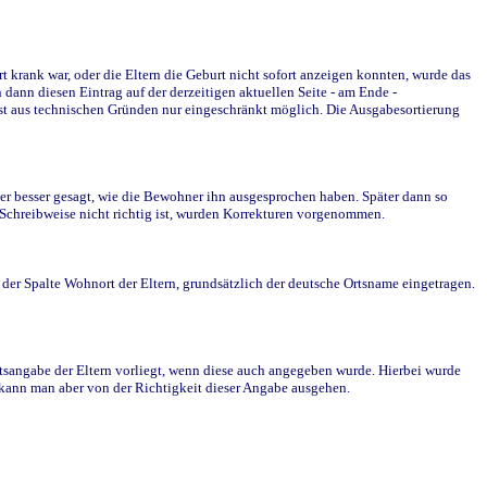
krank war, oder die Eltern die Geburt nicht sofort anzeigen konnten, wurde das
ann diesen Eintrag auf der derzeitigen aktuellen Seite - am Ende -
st aus technischen Gründen nur eingeschränkt möglich. Die Ausgabesortierung
r besser gesagt, wie die Bewohner ihn ausgesprochen haben. Später dann so
e Schreibweise nicht richtig ist, wurden Korrekturen vorgenommen.
r Spalte Wohnort der Eltern, grundsätzlich der deutsche Ortsname eingetragen.
rtsangabe der Eltern vorliegt, wenn diese auch angegeben wurde. Hierbei wurde
d kann man aber von der Richtigkeit dieser Angabe ausgehen.