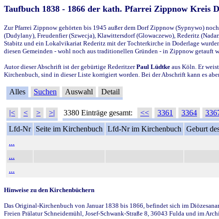
Taufbuch 1838 - 1866 der kath. Pfarrei Zippnow Kreis 
Zur Pfarrei Zippnow gehörten bis 1945 außer dem Dorf Zippnow (Sypnywo) noch d
(Dudylany), Freudenfier (Szwecja), Klawittersdorf (Glowaczewo), Rederitz (Nadarz
Stabitz und ein Lokalvikariat Rederitz mit der Tochterkirche in Doderlage wurd
diesen Gemeinden - wohl noch aus traditionellen Gründen - in Zippnow getauft 
Autor dieser Abschrift ist der gebürtige Rederitzer
Paul Lüdtke
aus Köln. Er weist
Kirchenbuch, sind in dieser Liste korrigiert worden. Bei der Abschrift kann es 
Alles
Suchen
Auswahl
Detail
|<
<
>
>|
3380 Einträge gesamt:
<<
3361
3364
336
Lfd-Nr
Seite im Kirchenbuch
Lfd-Nr im Kirchenbuch
Geburt des
...
...
...
Hinweise zu den Kirchenbüchern
Das Original-Kirchenbuch von Januar 1838 bis 1866, befindet sich im Diözesanarch
Freien Prälatur Schneidemühl, Josef-Schwank-Straße 8, 36043 Fulda und im Archi