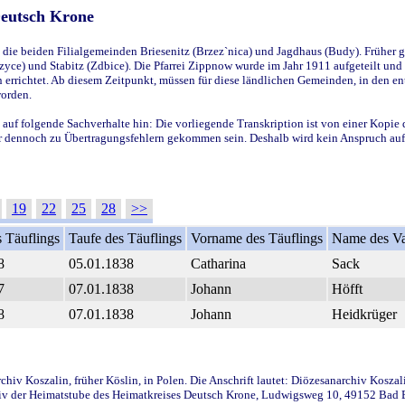
Deutsch Krone
ie beiden Filialgemeinden Briesenitz (Brzez`nica) und Jagdhaus (Budy). Früher g
yce) und Stabitz (Zdbice). Die Pfarrei Zippnow wurde im Jahr 1911 aufgeteilt und e
en errichtet. Ab diesem Zeitpunkt, müssen für diese ländlichen Gemeinden, in den
worden.
 auf folgende Sachverhalte hin: Die vorliegende Transkription ist von einer Kopie 
aber dennoch zu Übertragungsfehlern gekommen sein. Deshalb wird kein Anspruch auf 
19
22
25
28
>>
 Täuflings
Taufe des Täuflings
Vorname des Täuflings
Name des Va
8
05.01.1838
Catharina
Sack
7
07.01.1838
Johann
Höfft
8
07.01.1838
Johann
Heidkrüger
iv Koszalin, früher Köslin, in Polen. Die Anschrift lautet: Diözesanarchiv Koszal
v der Heimatstube des Heimatkreises Deutsch Krone, Ludwigsweg 10, 49152 Bad Ess