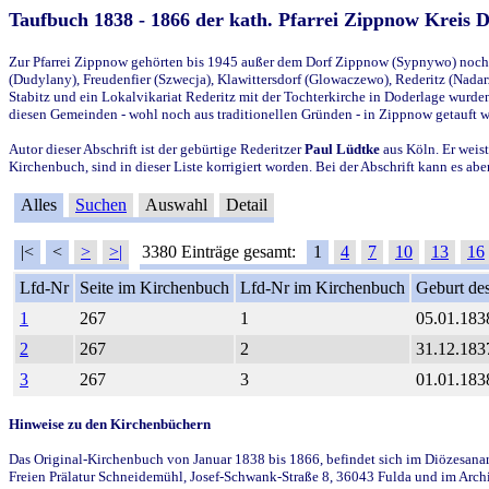
Taufbuch 1838 - 1866 der kath. Pfarrei Zippnow Kreis 
Zur Pfarrei Zippnow gehörten bis 1945 außer dem Dorf Zippnow (Sypnywo) noch d
(Dudylany), Freudenfier (Szwecja), Klawittersdorf (Glowaczewo), Rederitz (Nadarz
Stabitz und ein Lokalvikariat Rederitz mit der Tochterkirche in Doderlage wurd
diesen Gemeinden - wohl noch aus traditionellen Gründen - in Zippnow getauft 
Autor dieser Abschrift ist der gebürtige Rederitzer
Paul Lüdtke
aus Köln. Er weist
Kirchenbuch, sind in dieser Liste korrigiert worden. Bei der Abschrift kann es 
Alles
Suchen
Auswahl
Detail
|<
<
>
>|
3380 Einträge gesamt:
1
4
7
10
13
16
Lfd-Nr
Seite im Kirchenbuch
Lfd-Nr im Kirchenbuch
Geburt des
1
267
1
05.01.183
2
267
2
31.12.183
3
267
3
01.01.183
Hinweise zu den Kirchenbüchern
Das Original-Kirchenbuch von Januar 1838 bis 1866, befindet sich im Diözesanarch
Freien Prälatur Schneidemühl, Josef-Schwank-Straße 8, 36043 Fulda und im Archi