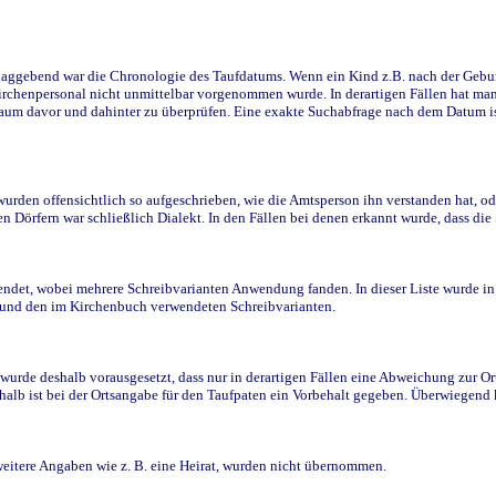
ggebend war die Chronologie des Taufdatums. Wenn ein Kind z.B. nach der Geburt 
rchenpersonal nicht unmittelbar vorgenommen wurde. In derartigen Fällen hat man d
raum davor und dahinter zu überprüfen. Eine exakte Suchabfrage nach dem Datum i
den offensichtlich so aufgeschrieben, wie die Amtsperson ihn verstanden hat, ode
n Dörfern war schließlich Dialekt. In den Fällen bei denen erkannt wurde, dass di
t, wobei mehrere Schreibvarianten Anwendung fanden. In dieser Liste wurde in de
n und den im Kirchenbuch verwendeten Schreibvarianten.
wurde deshalb vorausgesetzt, dass nur in derartigen Fällen eine Abweichung zur O
eshalb ist bei der Ortsangabe für den Taufpaten ein Vorbehalt gegeben. Überwiegen
weitere Angaben wie z. B. eine Heirat, wurden nicht übernommen.