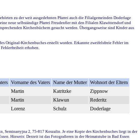
ehörten zu der weit ausgedehnten Pfarrei auch die Filialgemeinden Doderlage
ine neue selbständige Pfarrei Freudenfier mit den Filialen Klawittersdorf und
 entsprechenden Kirchenbüchern gesucht werden. Übergangsweise sind Kinder aus
des Original-Kirchenbuches erstellt worden. Erkannte zweifelsfreie Fehler im
Fehlerfreiheit erhoben.
ters
Vorname des Vaters
Name der Mutter
Wohnort der Eltern
Martin
Katritzke
Zippnow
Martin
Klawun
Rederitz
Lorenz
Schulz
Doderlage
in, Seminarryjna 2, 75-817 Koszalin. Je eine Kopie des Kirchenbuches liegt in der
en. Hinweis: Derzeit ist das Fotografieren in der Heimatstube in Bad Essen