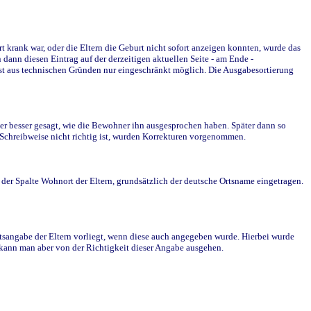
krank war, oder die Eltern die Geburt nicht sofort anzeigen konnten, wurde das
ann diesen Eintrag auf der derzeitigen aktuellen Seite - am Ende -
st aus technischen Gründen nur eingeschränkt möglich. Die Ausgabesortierung
r besser gesagt, wie die Bewohner ihn ausgesprochen haben. Später dann so
e Schreibweise nicht richtig ist, wurden Korrekturen vorgenommen.
r Spalte Wohnort der Eltern, grundsätzlich der deutsche Ortsname eingetragen.
rtsangabe der Eltern vorliegt, wenn diese auch angegeben wurde. Hierbei wurde
d kann man aber von der Richtigkeit dieser Angabe ausgehen.