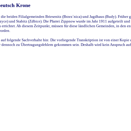
Deutsch Krone
ie beiden Filialgemeinden Briesenitz (Brzez`nica) und Jagdhaus (Budy). Früher g
yce) und Stabitz (Zdbice). Die Pfarrei Zippnow wurde im Jahr 1911 aufgeteilt und e
en errichtet. Ab diesem Zeitpunkt, müssen für diese ländlichen Gemeinden, in den
worden.
 auf folgende Sachverhalte hin: Die vorliegende Transkription ist von einer Kopie 
aber dennoch zu Übertragungsfehlern gekommen sein. Deshalb wird kein Anspruch auf 