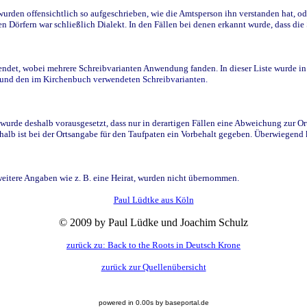
den offensichtlich so aufgeschrieben, wie die Amtsperson ihn verstanden hat, ode
n Dörfern war schließlich Dialekt. In den Fällen bei denen erkannt wurde, dass di
t, wobei mehrere Schreibvarianten Anwendung fanden. In dieser Liste wurde in de
n und den im Kirchenbuch verwendeten Schreibvarianten.
wurde deshalb vorausgesetzt, dass nur in derartigen Fällen eine Abweichung zur O
eshalb ist bei der Ortsangabe für den Taufpaten ein Vorbehalt gegeben. Überwiegen
weitere Angaben wie z. B. eine Heirat, wurden nicht übernommen.
Paul Lüdtke aus Köln
© 2009 by Paul Lüdke und Joachim Schulz
zurück zu: Back to the Roots in Deutsch Krone
zurück zur Quellenübersicht
powered in 0.00s by baseportal.de