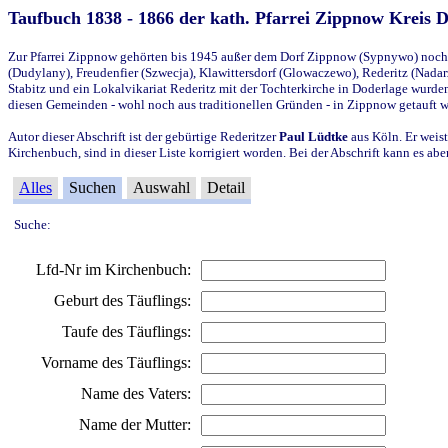
Taufbuch 1838 - 1866 der kath. Pfarrei Zippnow Kreis 
Zur Pfarrei Zippnow gehörten bis 1945 außer dem Dorf Zippnow (Sypnywo) noch d
(Dudylany), Freudenfier (Szwecja), Klawittersdorf (Glowaczewo), Rederitz (Nadarz
Stabitz und ein Lokalvikariat Rederitz mit der Tochterkirche in Doderlage wurd
diesen Gemeinden - wohl noch aus traditionellen Gründen - in Zippnow getauft 
Autor dieser Abschrift ist der gebürtige Rederitzer
Paul Lüdtke
aus Köln. Er weist
Kirchenbuch, sind in dieser Liste korrigiert worden. Bei der Abschrift kann es 
Alles
Suchen
Auswahl
Detail
Suche:
Lfd-Nr im Kirchenbuch:
Geburt des Täuflings:
Taufe des Täuflings:
Vorname des Täuflings:
Name des Vaters:
Name der Mutter: