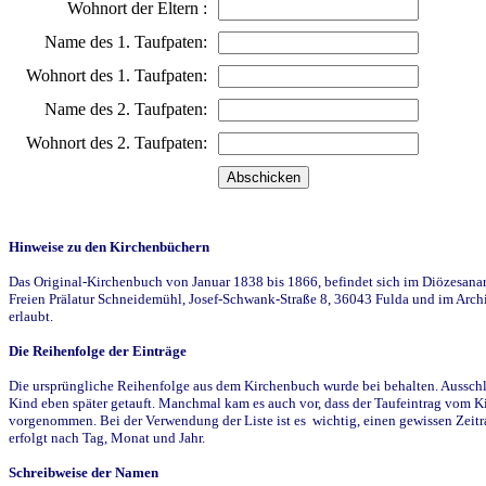
Wohnort der Eltern :
Name des 1. Taufpaten:
Wohnort des 1. Taufpaten:
Name des 2. Taufpaten:
Wohnort des 2. Taufpaten:
Hinweise zu den Kirchenbüchern
Das Original-Kirchenbuch von Januar 1838 bis 1866, befindet sich im Diözesanarch
Freien Prälatur Schneidemühl, Josef-Schwank-Straße 8, 36043 Fulda und im Archi
erlaubt.
Die Reihenfolge der Einträge
Die ursprüngliche Reihenfolge aus dem Kirchenbuch wurde bei behalten. Ausschla
Kind eben später getauft. Manchmal kam es auch vor, dass der Taufeintrag vom Ki
vorgenommen. Bei der Verwendung der Liste ist es wichtig, einen gewissen Zeit
erfolgt nach Tag, Monat und Jahr.
Schreibweise der Namen