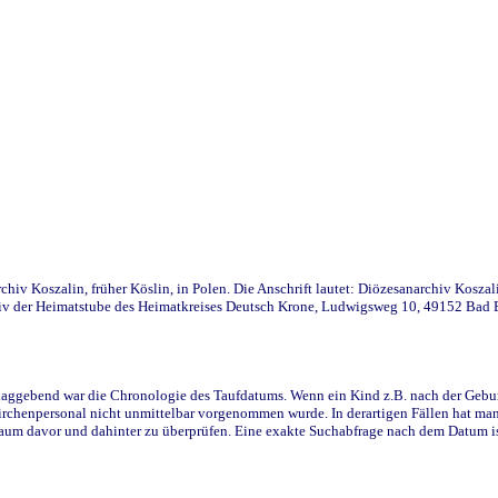
iv Koszalin, früher Köslin, in Polen. Die Anschrift lautet: Diözesanarchiv Koszal
v der Heimatstube des Heimatkreises Deutsch Krone, Ludwigsweg 10, 49152 Bad Ess
ggebend war die Chronologie des Taufdatums. Wenn ein Kind z.B. nach der Geburt 
rchenpersonal nicht unmittelbar vorgenommen wurde. In derartigen Fällen hat man d
raum davor und dahinter zu überprüfen. Eine exakte Suchabfrage nach dem Datum i