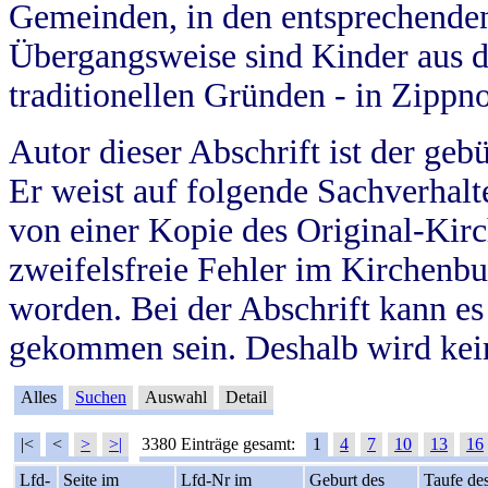
Gemeinden, in den entsprechende
Übergangsweise sind Kinder aus 
traditionellen Gründen - in Zippn
Autor dieser Abschrift ist der geb
Er weist auf folgende Sachverhalte
von einer Kopie des Original-Kirc
zweifelsfreie Fehler im Kirchenbuc
worden. Bei der Abschrift kann e
gekommen sein. Deshalb wird kein
Alles
Suchen
Auswahl
Detail
|<
<
>
>|
3380 Einträge gesamt:
1
4
7
10
13
16
Lfd-
Seite im
Lfd-Nr im
Geburt des
Taufe de