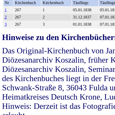
Nr
Kirchenbuch
Kirchenbuch
Täuflings
Täufling
1
267
1
05.01.1838
05.01.18
2
267
2
31.12.1837
07.01.18
3
267
3
01.01.1838
07.01.18
Hinweise zu den Kirchenbücher
Das Original-Kirchenbuch von Jan
Diözesanarchiv Koszalin, früher Kö
Diözesanarchiv Koszalin, Seminar
des Kirchenbuches liegt in der Fr
Schwank-Straße 8, 36043 Fulda u
Heimatkreises Deutsch Krone, Lu
Hinweis: Derzeit ist das Fotograf