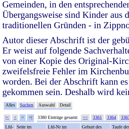
Gemeinden, in den entsprechende
Übergangsweise sind Kinder aus 
traditionellen Gründen - in Zippn
Autor dieser Abschrift ist der geb
Er weist auf folgende Sachverhalte
von einer Kopie des Original-Kirc
zweifelsfreie Fehler im Kirchenbuc
worden. Bei der Abschrift kann e
gekommen sein. Deshalb wird kein
Alles
Suchen
Auswahl
Detail
|<
<
>
>|
3380 Einträge gesamt:
<<
3361
3364
336
Lfd-
Seite im
Lfd-Nr im
Geburt des
Taufe de