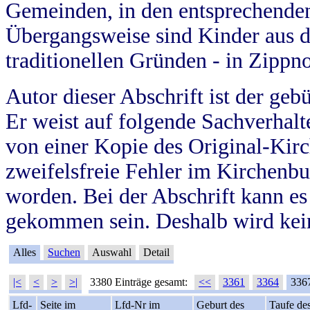
Gemeinden, in den entsprechende
Übergangsweise sind Kinder aus 
traditionellen Gründen - in Zippn
Autor dieser Abschrift ist der geb
Er weist auf folgende Sachverhalte
von einer Kopie des Original-Kirc
zweifelsfreie Fehler im Kirchenbuc
worden. Bei der Abschrift kann e
gekommen sein. Deshalb wird kein
Alles
Suchen
Auswahl
Detail
|<
<
>
>|
3380 Einträge gesamt:
<<
3361
3364
336
Lfd-
Seite im
Lfd-Nr im
Geburt des
Taufe de