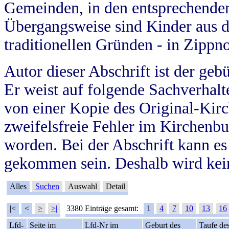
Gemeinden, in den entsprechende
Übergangsweise sind Kinder aus 
traditionellen Gründen - in Zippn
Autor dieser Abschrift ist der geb
Er weist auf folgende Sachverhalte
von einer Kopie des Original-Kirc
zweifelsfreie Fehler im Kirchenbuc
worden. Bei der Abschrift kann e
gekommen sein. Deshalb wird kein
Alles
Suchen
Auswahl
Detail
|<
<
>
>|
3380 Einträge gesamt:
1
4
7
10
13
16
Lfd-
Seite im
Lfd-Nr im
Geburt des
Taufe de