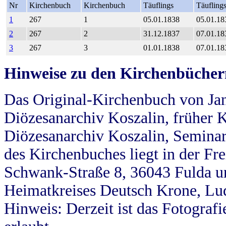
Nr
Kirchenbuch
Kirchenbuch
Täuflings
Täufling
1
267
1
05.01.1838
05.01.18
2
267
2
31.12.1837
07.01.18
3
267
3
01.01.1838
07.01.18
Hinweise zu den Kirchenbücher
Das Original-Kirchenbuch von Jan
Diözesanarchiv Koszalin, früher Kö
Diözesanarchiv Koszalin, Seminar
des Kirchenbuches liegt in der Fr
Schwank-Straße 8, 36043 Fulda u
Heimatkreises Deutsch Krone, Lu
Hinweis: Derzeit ist das Fotograf