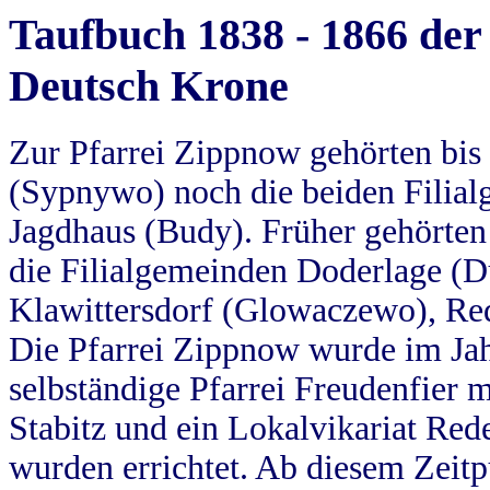
Taufbuch 1838 - 1866 der
Deutsch Krone
Zur Pfarrei Zippnow gehörten bi
(Sypnywo) noch die beiden Filial
Jagdhaus (Budy). Früher gehörten 
die Filialgemeinden Doderlage (D
Klawittersdorf (Glowaczewo), Red
Die Pfarrei Zippnow wurde im Jah
selbständige Pfarrei Freudenfier m
Stabitz und ein Lokalvikariat Red
wurden errichtet. Ab diesem Zeitp