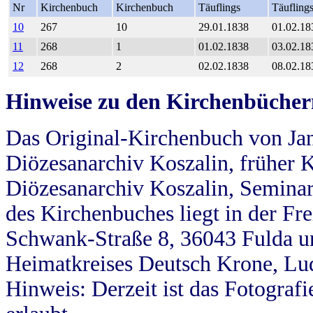
Nr
Kirchenbuch
Kirchenbuch
Täuflings
Täufling
10
267
10
29.01.1838
01.02.18
11
268
1
01.02.1838
03.02.18
12
268
2
02.02.1838
08.02.18
Hinweise zu den Kirchenbücher
Das Original-Kirchenbuch von Jan
Diözesanarchiv Koszalin, früher Kö
Diözesanarchiv Koszalin, Seminar
des Kirchenbuches liegt in der Fr
Schwank-Straße 8, 36043 Fulda u
Heimatkreises Deutsch Krone, Lu
Hinweis: Derzeit ist das Fotograf