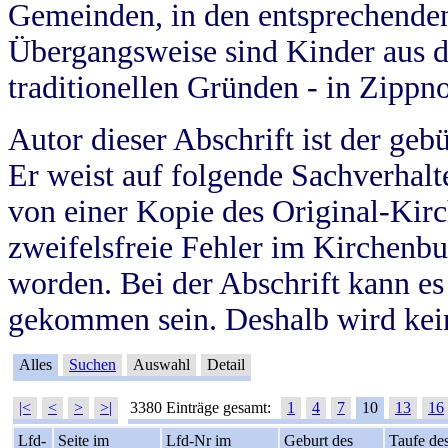
Gemeinden, in den entsprechende
Übergangsweise sind Kinder aus 
traditionellen Gründen - in Zippn
Autor dieser Abschrift ist der geb
Er weist auf folgende Sachverhalte
von einer Kopie des Original-Kirc
zweifelsfreie Fehler im Kirchenbuc
worden. Bei der Abschrift kann e
gekommen sein. Deshalb wird kein
Alles
Suchen
Auswahl
Detail
|<
<
>
>|
3380 Einträge gesamt:
1
4
7
10
13
16
Lfd-
Seite im
Lfd-Nr im
Geburt des
Taufe de