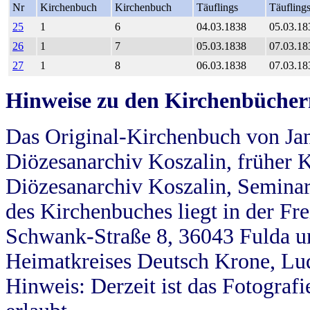
Nr
Kirchenbuch
Kirchenbuch
Täuflings
Täufling
25
1
6
04.03.1838
05.03.18
26
1
7
05.03.1838
07.03.18
27
1
8
06.03.1838
07.03.18
Hinweise zu den Kirchenbücher
Das Original-Kirchenbuch von Jan
Diözesanarchiv Koszalin, früher Kö
Diözesanarchiv Koszalin, Seminar
des Kirchenbuches liegt in der Fr
Schwank-Straße 8, 36043 Fulda u
Heimatkreises Deutsch Krone, Lu
Hinweis: Derzeit ist das Fotograf