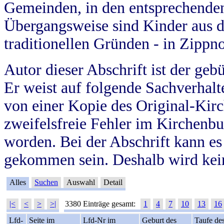
Gemeinden, in den entsprechende
Übergangsweise sind Kinder aus 
traditionellen Gründen - in Zippn
Autor dieser Abschrift ist der geb
Er weist auf folgende Sachverhalte
von einer Kopie des Original-Kirc
zweifelsfreie Fehler im Kirchenbuc
worden. Bei der Abschrift kann e
gekommen sein. Deshalb wird kein
Alles
Suchen
Auswahl
Detail
|<
<
>
>|
3380 Einträge gesamt:
1
4
7
10
13
16
Lfd-
Seite im
Lfd-Nr im
Geburt des
Taufe de