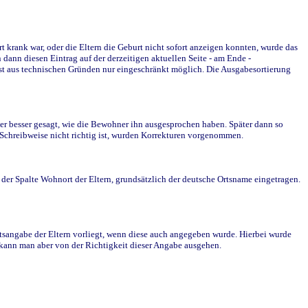
krank war, oder die Eltern die Geburt nicht sofort anzeigen konnten, wurde das
ann diesen Eintrag auf der derzeitigen aktuellen Seite - am Ende -
st aus technischen Gründen nur eingeschränkt möglich. Die Ausgabesortierung
r besser gesagt, wie die Bewohner ihn ausgesprochen haben. Später dann so
e Schreibweise nicht richtig ist, wurden Korrekturen vorgenommen.
r Spalte Wohnort der Eltern, grundsätzlich der deutsche Ortsname eingetragen.
rtsangabe der Eltern vorliegt, wenn diese auch angegeben wurde. Hierbei wurde
d kann man aber von der Richtigkeit dieser Angabe ausgehen.