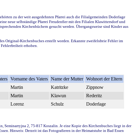
ehörten zu der weit ausgedehnten Pfarrei auch die Filialgemeinden Doderlage
ine neue selbständige Pfarrei Freudenfier mit den Filialen Klawittersdorf und
 entsprechenden Kirchenbüchern gesucht werden. Übergangsweise sind Kinder aus
des Original-Kirchenbuches erstellt worden. Erkannte zweifelsfreie Fehler im
Fehlerfreiheit erhoben.
ters
Vorname des Vaters
Name der Mutter
Wohnort der Eltern
Martin
Katritzke
Zippnow
Martin
Klawun
Rederitz
Lorenz
Schulz
Doderlage
in, Seminarryjna 2, 75-817 Koszalin. Je eine Kopie des Kirchenbuches liegt in der
en. Hinweis: Derzeit ist das Fotografieren in der Heimatstube in Bad Essen