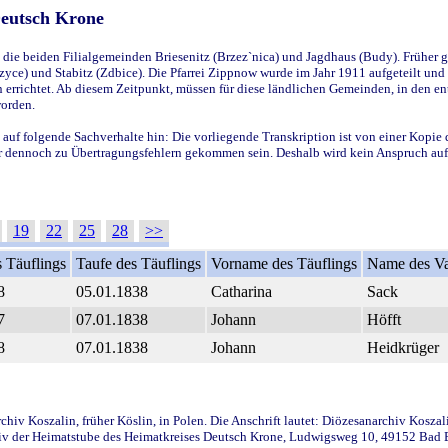
Deutsch Krone
ie beiden Filialgemeinden Briesenitz (Brzez`nica) und Jagdhaus (Budy). Früher g
yce) und Stabitz (Zdbice). Die Pfarrei Zippnow wurde im Jahr 1911 aufgeteilt und e
en errichtet. Ab diesem Zeitpunkt, müssen für diese ländlichen Gemeinden, in den
worden.
 auf folgende Sachverhalte hin: Die vorliegende Transkription ist von einer Kopie 
aber dennoch zu Übertragungsfehlern gekommen sein. Deshalb wird kein Anspruch auf 
19
22
25
28
>>
 Täuflings
Taufe des Täuflings
Vorname des Täuflings
Name des Va
8
05.01.1838
Catharina
Sack
7
07.01.1838
Johann
Höfft
8
07.01.1838
Johann
Heidkrüger
iv Koszalin, früher Köslin, in Polen. Die Anschrift lautet: Diözesanarchiv Koszal
v der Heimatstube des Heimatkreises Deutsch Krone, Ludwigsweg 10, 49152 Bad Ess