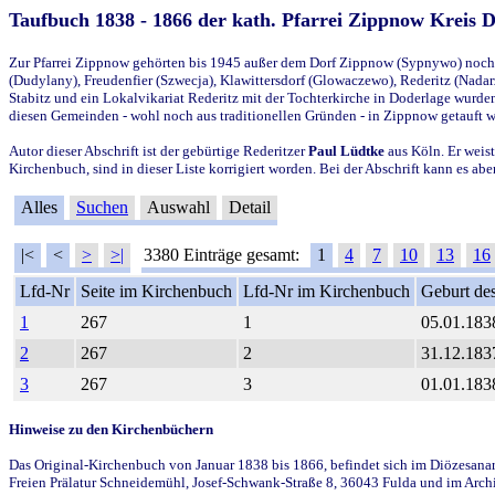
Taufbuch 1838 - 1866 der kath. Pfarrei Zippnow Kreis 
Zur Pfarrei Zippnow gehörten bis 1945 außer dem Dorf Zippnow (Sypnywo) noch d
(Dudylany), Freudenfier (Szwecja), Klawittersdorf (Glowaczewo), Rederitz (Nadarz
Stabitz und ein Lokalvikariat Rederitz mit der Tochterkirche in Doderlage wurd
diesen Gemeinden - wohl noch aus traditionellen Gründen - in Zippnow getauft 
Autor dieser Abschrift ist der gebürtige Rederitzer
Paul Lüdtke
aus Köln. Er weist
Kirchenbuch, sind in dieser Liste korrigiert worden. Bei der Abschrift kann es 
Alles
Suchen
Auswahl
Detail
|<
<
>
>|
3380 Einträge gesamt:
1
4
7
10
13
16
Lfd-Nr
Seite im Kirchenbuch
Lfd-Nr im Kirchenbuch
Geburt des
1
267
1
05.01.183
2
267
2
31.12.183
3
267
3
01.01.183
Hinweise zu den Kirchenbüchern
Das Original-Kirchenbuch von Januar 1838 bis 1866, befindet sich im Diözesanarch
Freien Prälatur Schneidemühl, Josef-Schwank-Straße 8, 36043 Fulda und im Archi