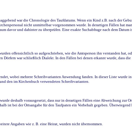
ggebend war die Chronologie des Taufdatums. Wenn ein Kind z.B. nach der Geburt 
rchenpersonal nicht unmittelbar vorgenommen wurde. In derartigen Fällen hat man d
raum davor und dahinter zu überprüfen. Eine exakte Suchabfrage nach dem Datum i
den offensichtlich so aufgeschrieben, wie die Amtsperson ihn verstanden hat, ode
n Dörfern war schließlich Dialekt. In den Fällen bei denen erkannt wurde, dass di
t, wobei mehrere Schreibvarianten Anwendung fanden. In dieser Liste wurde in de
n und den im Kirchenbuch verwendeten Schreibvarianten.
wurde deshalb vorausgesetzt, dass nur in derartigen Fällen eine Abweichung zur O
eshalb ist bei der Ortsangabe für den Taufpaten ein Vorbehalt gegeben. Überwiegen
weitere Angaben wie z. B. eine Heirat, wurden nicht übernommen.