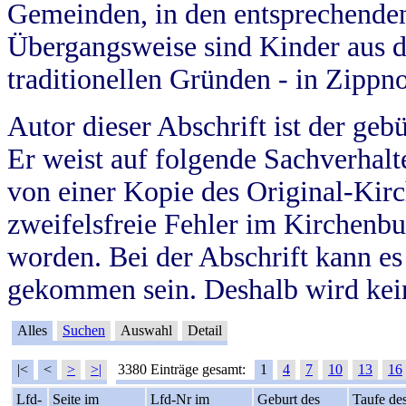
Gemeinden, in den entsprechende
Übergangsweise sind Kinder aus 
traditionellen Gründen - in Zippn
Autor dieser Abschrift ist der geb
Er weist auf folgende Sachverhalte
von einer Kopie des Original-Kirc
zweifelsfreie Fehler im Kirchenbuc
worden. Bei der Abschrift kann e
gekommen sein. Deshalb wird kein
Alles
Suchen
Auswahl
Detail
|<
<
>
>|
3380 Einträge gesamt:
1
4
7
10
13
16
Lfd-
Seite im
Lfd-Nr im
Geburt des
Taufe de