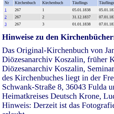
Nr
Kirchenbuch
Kirchenbuch
Täuflings
Täufling
1
267
1
05.01.1838
05.01.18
2
267
2
31.12.1837
07.01.18
3
267
3
01.01.1838
07.01.18
Hinweise zu den Kirchenbücher
Das Original-Kirchenbuch von Jan
Diözesanarchiv Koszalin, früher Kö
Diözesanarchiv Koszalin, Seminar
des Kirchenbuches liegt in der Fr
Schwank-Straße 8, 36043 Fulda u
Heimatkreises Deutsch Krone, Lu
Hinweis: Derzeit ist das Fotograf