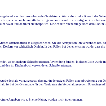
ggebend war die Chronologie des Taufdatums. Wenn ein Kind z.B. nach der Geburt 
rchenpersonal nicht unmittelbar vorgenommen wurde. In derartigen Fällen hat man d
raum davor und dahinter zu überprüfen. Eine exakte Suchabfrage nach dem Datum i
den offensichtlich so aufgeschrieben, wie die Amtsperson ihn verstanden hat, ode
n Dörfern war schließlich Dialekt. In den Fällen bei denen erkannt wurde, dass di
t, wobei mehrere Schreibvarianten Anwendung fanden. In dieser Liste wurde in de
n und den im Kirchenbuch verwendeten Schreibvarianten.
wurde deshalb vorausgesetzt, dass nur in derartigen Fällen eine Abweichung zur O
eshalb ist bei der Ortsangabe für den Taufpaten ein Vorbehalt gegeben. Überwiegen
weitere Angaben wie z. B. eine Heirat, wurden nicht übernommen.