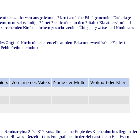
ehörten zu der weit ausgedehnten Pfarrei auch die Filialgemeinden Doderlage
ine neue selbständige Pfarrei Freudenfier mit den Filialen Klawittersdorf und
 entsprechenden Kirchenbüchern gesucht werden. Übergangsweise sind Kinder aus
des Original-Kirchenbuches erstellt worden. Erkannte zweifelsfreie Fehler im
Fehlerfreiheit erhoben.
ters
Vorname des Vaters
Name der Mutter
Wohnort der Eltern
in, Seminarryjna 2, 75-817 Koszalin. Je eine Kopie des Kirchenbuches liegt in der
en. Hinweis: Derzeit ist das Fotografieren in der Heimatstube in Bad Essen