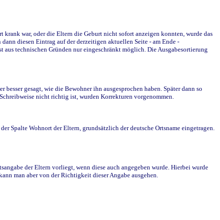
krank war, oder die Eltern die Geburt nicht sofort anzeigen konnten, wurde das
ann diesen Eintrag auf der derzeitigen aktuellen Seite - am Ende -
st aus technischen Gründen nur eingeschränkt möglich. Die Ausgabesortierung
r besser gesagt, wie die Bewohner ihn ausgesprochen haben. Später dann so
e Schreibweise nicht richtig ist, wurden Korrekturen vorgenommen.
r Spalte Wohnort der Eltern, grundsätzlich der deutsche Ortsname eingetragen.
rtsangabe der Eltern vorliegt, wenn diese auch angegeben wurde. Hierbei wurde
d kann man aber von der Richtigkeit dieser Angabe ausgehen.