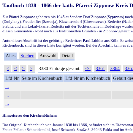
Taufbuch 1838 - 1866 der kath. Pfarrei Zippnow Kreis 
Zur Pfarrei Zippnow gehörten bis 1945 außer dem Dorf Zippnow (Sypnywo) noch d
(Dudylany), Freudenfier (Szwecja), Klawittersdorf (Glowaczewo), Rederitz (Nadarz
Stabitz und ein Lokalvikariat Rederitz mit der Tochterkirche in Doderlage wurd
diesen Gemeinden - wohl noch aus traditionellen Gründen - in Zippnow getauft 
Autor dieser Abschrift ist der gebürtige Rederitzer
Paul Lüdtke
aus Köln. Er weist
Kirchenbuch, sind in dieser Liste korrigiert worden. Bei der Abschrift kann es 
Alles
Suchen
Auswahl
Detail
|<
<
>
>|
3380 Einträge gesamt:
<<
3361
3364
336
Lfd-Nr
Seite im Kirchenbuch
Lfd-Nr im Kirchenbuch
Geburt des
...
...
...
Hinweise zu den Kirchenbüchern
Das Original-Kirchenbuch von Januar 1838 bis 1866, befindet sich im Diözesanarch
Freien Prälatur Schneidemühl, Josef-Schwank-Straße 8, 36043 Fulda und im Archi