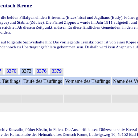
Deutsch Krone
ie beiden Filialgemeinden Briesenitz (Brzez`nica) und Jagdhaus (Budy). Früher g
yce) und Stabitz (Zdbice). Die Pfarrei Zippnow wurde im Jahr 1911 aufgeteilt und e
en errichtet. Ab diesem Zeitpunkt, müssen für diese ländlichen Gemeinden, in den
worden.
 auf folgende Sachverhalte hin: Die vorliegende Transkription ist von einer Kopie 
aber dennoch zu Übertragungsfehlern gekommen sein. Deshalb wird kein Anspruch auf 
7
3370
3373
3376
3379
 Täuflings
Taufe des Täuflings
Vorname des Täuflings
Name des Va
iv Koszalin, früher Köslin, in Polen. Die Anschrift lautet: Diözesanarchiv Koszal
v der Heimatstube des Heimatkreises Deutsch Krone, Ludwigsweg 10, 49152 Bad Ess